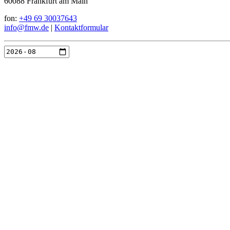
60088 Frankfurt am Main
fon:
+49 69 30037643
info@fmw.de
|
Kontaktformular