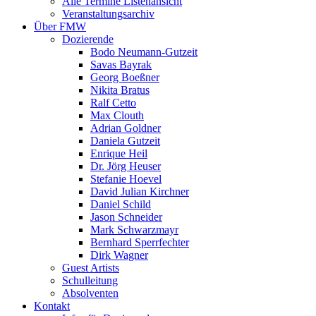
Alle Termine Listenansicht
Veranstaltungsarchiv
Über FMW
Dozierende
Bodo Neumann-Gutzeit
Savas Bayrak
Georg Boeßner
Nikita Bratus
Ralf Cetto
Max Clouth
Adrian Goldner
Daniela Gutzeit
Enrique Heil
Dr. Jörg Heuser
Stefanie Hoevel
David Julian Kirchner
Daniel Schild
Jason Schneider
Mark Schwarzmayr
Bernhard Sperrfechter
Dirk Wagner
Guest Artists
Schulleitung
Absolventen
Kontakt