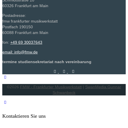
Schmidtstraße 10
60326 Frankfurt am Main
Postadresse:
fmw frankfurter musikwerkstatt
Postfach 190150
60088 Frankfurt am Main
fon:
+49 69 30037643
email: info@fmw.de
termine studiensekretariat nach vereinbarung
©2026
FMW - Frankfurter Musikwerkstatt
|
SwanMedia.Gunnar
Schwanbeck
Kontaktieren Sie uns