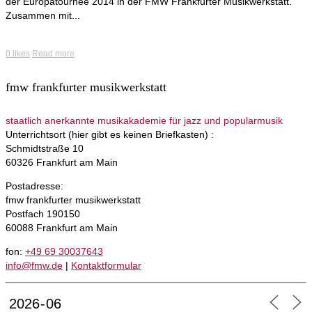
der Europatournee 2014 in der FMW Frankfurter Musikwerkstatt.
Zusammen mit...
0
likes
Read more
fmw frankfurter musikwerkstatt
staatlich anerkannte musikakademie für jazz und popularmusik
Unterrichtsort (hier gibt es keinen Briefkasten) :
Schmidtstraße 10
60326 Frankfurt am Main
Postadresse:
fmw frankfurter musikwerkstatt
Postfach 190150
60088 Frankfurt am Main
fon:
+49 69 30037643
info@fmw.de
|
Kontaktformular