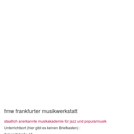
Bewerbungsphase 1 für FMW-Stipendien
gestartet
24. Februar 2021
Frankfurt, 24.2.21 Per sofort können wir mit unserem Stipendienpartner
zwei Vollstipendien für die Ausbildung an der FMW Frankfurter
Musikwerkstatt...
1
like
Read more
fmw frankfurter musikwerkstatt
staatlich anerkannte musikakademie für jazz und popularmusik
Unterrichtsort (hier gibt es keinen Briefkasten) :