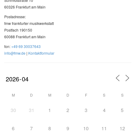
Schmidtstraße 10
60326 Frankfurt am Main
Postadresse:
fmw frankfurter musikwerkstatt
Postfach 190150
60088 Frankfurt am Main
fon:
+49 69 30037643
info@fmw.de
|
Kontaktformular
M
D
M
D
F
S
S
30
31
1
2
3
4
5
6
7
8
9
10
11
12