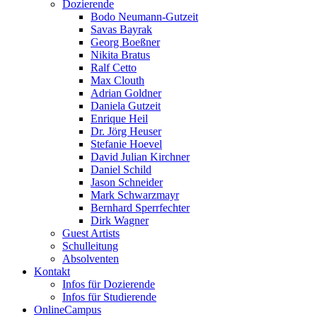
Dozierende
Bodo Neumann-Gutzeit
Savas Bayrak
Georg Boeßner
Nikita Bratus
Ralf Cetto
Max Clouth
Adrian Goldner
Daniela Gutzeit
Enrique Heil
Dr. Jörg Heuser
Stefanie Hoevel
David Julian Kirchner
Daniel Schild
Jason Schneider
Mark Schwarzmayr
Bernhard Sperrfechter
Dirk Wagner
Guest Artists
Schulleitung
Absolventen
Kontakt
Infos für Dozierende
Infos für Studierende
OnlineCampus