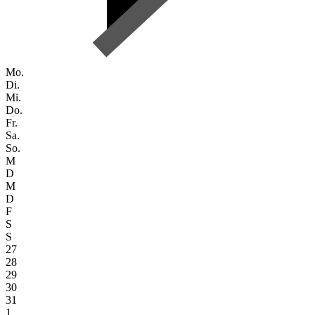
Mo.
Di.
Mi.
Do.
Fr.
Sa.
So.
M
D
M
D
F
S
S
27
28
29
30
31
1