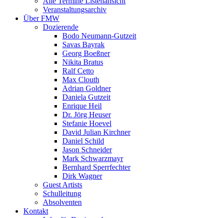
Alle Termine Listenansicht
Veranstaltungsarchiv
Über FMW
Dozierende
Bodo Neumann-Gutzeit
Savas Bayrak
Georg Boeßner
Nikita Bratus
Ralf Cetto
Max Clouth
Adrian Goldner
Daniela Gutzeit
Enrique Heil
Dr. Jörg Heuser
Stefanie Hoevel
David Julian Kirchner
Daniel Schild
Jason Schneider
Mark Schwarzmayr
Bernhard Sperrfechter
Dirk Wagner
Guest Artists
Schulleitung
Absolventen
Kontakt