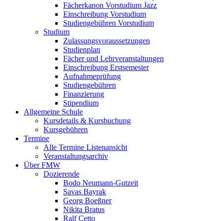
Fächerkanon Vorstudium Jazz
Einschreibung Vorstudium
Studiengebühren Vorstudium
Studium
Zulassungsvoraussetzungen
Studienplan
Fächer und Lehrveranstaltungen
Einschreibung Erstsemester
Aufnahmeprüfung
Studiengebühren
Finanzierung
Stipendium
Allgemeine Schule
Kursdetails & Kursbuchung
Kursgebühren
Termine
Alle Termine Listenansicht
Veranstaltungsarchiv
Über FMW
Dozierende
Bodo Neumann-Gutzeit
Savas Bayrak
Georg Boeßner
Nikita Bratus
Ralf Cetto