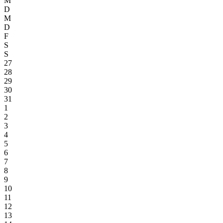
M
D
M
D
F
S
S
27
28
29
30
31
1
2
3
4
5
6
7
8
9
10
11
12
13