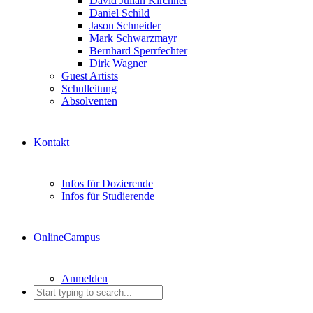
David Julian Kirchner
Daniel Schild
Jason Schneider
Mark Schwarzmayr
Bernhard Sperrfechter
Dirk Wagner
Guest Artists
Schulleitung
Absolventen
Kontakt
Infos für Dozierende
Infos für Studierende
OnlineCampus
Anmelden