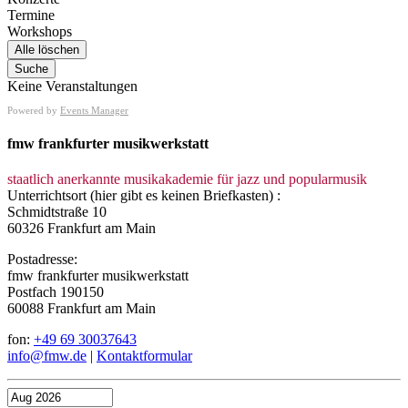
Termine
Workshops
Alle löschen
Suche
Keine Veranstaltungen
Powered by
Events Manager
fmw frankfurter musikwerkstatt
staatlich anerkannte musikakademie für jazz und popularmusik
Unterrichtsort (hier gibt es keinen Briefkasten) :
Schmidtstraße 10
60326 Frankfurt am Main
Postadresse:
fmw frankfurter musikwerkstatt
Postfach 190150
60088 Frankfurt am Main
fon:
+49 69 30037643
info@fmw.de
|
Kontaktformular