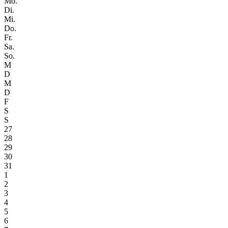
Mo.
Di.
Mi.
Do.
Fr.
Sa.
So.
M
D
M
D
F
S
S
27
28
29
30
31
1
2
3
4
5
6