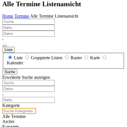
Alle Termine Listenansicht
Home
Termine
Alle Termine Listenansicht
Suche
Nahe...
Daten
-
Liste
Anzeigetyp
Liste
Gruppierte Listen
Raster
Karte
für
Kalender
Suchergebnisse
Suche
Erweiterte Suche anzeigen
Suche
Daten
-
Nahe...
Kategorie
Kategorie
Alle Termine
Archiv
Konzerte