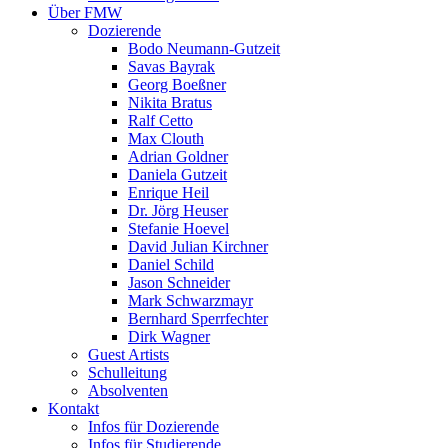
Über FMW
Dozierende
Bodo Neumann-Gutzeit
Savas Bayrak
Georg Boeßner
Nikita Bratus
Ralf Cetto
Max Clouth
Adrian Goldner
Daniela Gutzeit
Enrique Heil
Dr. Jörg Heuser
Stefanie Hoevel
David Julian Kirchner
Daniel Schild
Jason Schneider
Mark Schwarzmayr
Bernhard Sperrfechter
Dirk Wagner
Guest Artists
Schulleitung
Absolventen
Kontakt
Infos für Dozierende
Infos für Studierende