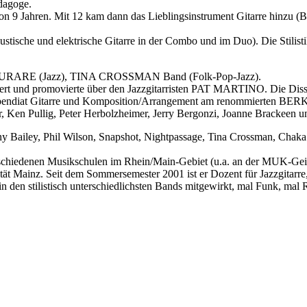
ädagoge.
 von 9 Jahren. Mit 12 kam dann das Lieblingsinstrument Gitarre hinzu (
tische und elektrische Gitarre in der Combo und im Duo). Die Stilist
, CURARE (Jazz), TINA CROSSMAN Band (Folk-Pop-Jazz).
ert und promovierte über den Jazzgitarristen PAT MARTINO. Die Disse
klee-Stipendiat Gitarre und Komposition/Arrangement am renommier
er, Ken Pullig, Peter Herbolzheimer, Jerry Bergonzi, Joanne Brackeen
Benny Bailey, Phil Wilson, Snapshot, Nightpassage, Tina Crossman, 
 verschiedenen Musikschulen im Rhein/Main-Gebiet (u.a. an der MUK-Ge
ät Mainz. Seit dem Sommersemester 2001 ist er Dozent für Jazzgitarre,
in den stilistisch unterschiedlichsten Bands mitgewirkt, mal Funk, mal