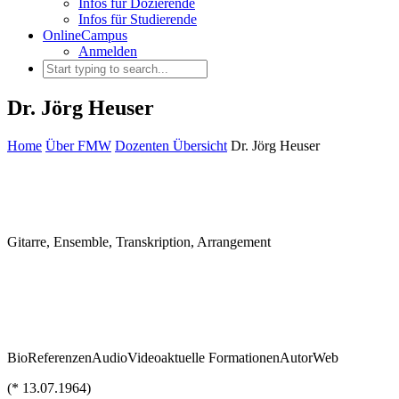
Infos für Dozierende
Infos für Studierende
OnlineCampus
Anmelden
Dr. Jörg Heuser
Home
Über FMW
Dozenten Übersicht
Dr. Jörg Heuser
Gitarre, Ensemble, Transkription, Arrangement
Bio
Referenzen
Audio
Video
aktuelle Formationen
Autor
Web
(* 13.07.1964)