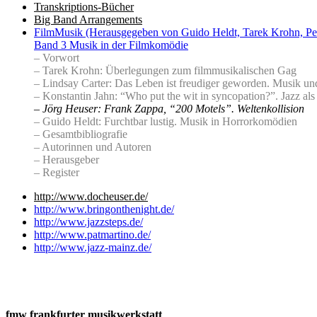
Transkriptions-Bücher
Big Band Arrangements
FilmMusik (Herausgegeben von Guido Heldt, Tarek Krohn, Pe
Band 3 Musik in der Filmkomödie
– Vorwort
– Tarek Krohn: Überlegungen zum filmmusikalischen Gag
– Lindsay Carter: Das Leben ist freudiger geworden. Musik un
– Konstantin Jahn: “Who put the wit in syncopation?”. Jazz 
– Jörg Heuser: Frank Zappa, “200 Motels”. Weltenkollision
– Guido Heldt: Furchtbar lustig. Musik in Horrorkomödien
– Gesamtbibliografie
– Autorinnen und Autoren
– Herausgeber
– Register
http://www.docheuser.de/
http://www.bringonthenight.de/
http://www.jazzsteps.de/
http://www.patmartino.de/
http://www.jazz-mainz.de/
fmw frankfurter musikwerkstatt