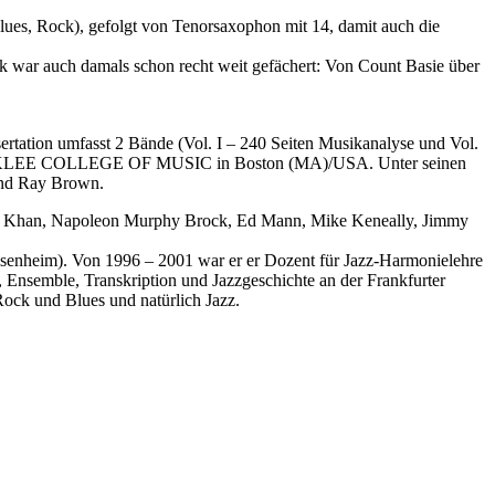
Blues, Rock), gefolgt von Tenorsaxophon mit 14, damit auch die
ik war auch damals schon recht weit gefächert: Von Count Basie über
rtation umfasst 2 Bände (Vol. I – 240 Seiten Musikanalyse und Vol.
ten BERKLEE COLLEGE OF MUSIC in Boston (MA)/USA. Unter seinen
 und Ray Brown.
Chaka Khan, Napoleon Murphy Brock, Ed Mann, Mike Keneally, Jimmy
isenheim). Von 1996 – 2001 war er er Dozent für Jazz-Harmonielehre
 Ensemble, Transkription und Jazzgeschichte an der Frankfurter
 Rock und Blues und natürlich Jazz.