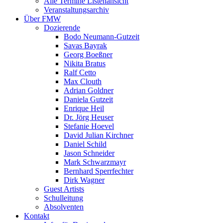
Alle Termine Listenansicht
Veranstaltungsarchiv
Über FMW
Dozierende
Bodo Neumann-Gutzeit
Savas Bayrak
Georg Boeßner
Nikita Bratus
Ralf Cetto
Max Clouth
Adrian Goldner
Daniela Gutzeit
Enrique Heil
Dr. Jörg Heuser
Stefanie Hoevel
David Julian Kirchner
Daniel Schild
Jason Schneider
Mark Schwarzmayr
Bernhard Sperrfechter
Dirk Wagner
Guest Artists
Schulleitung
Absolventen
Kontakt