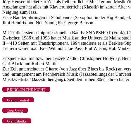
Jörg Heuser arbeitet zur Zeit als freiberuflicher Musiker und Musikp
Angefangen hat alles mit Klavierunterricht (Klassik) im zarten Alter
Neigung zum Jazz.
Erste Banderfahrungen in Schulbands (Saxophon in der Big Band, akus
Jimi Hendrix und Neil Young bis George Benson.
Mit 17 die ersten semiprofessionellen Bands: SNAPSHOT (Funk)
Zwischen 1986 und 1993 hat er Musik an der Universität Mainz studi
II – 410 Seiten mit Transkriptionen). 1994 studierte er als Ber
Lehrern waren u.a.: Bret Willmott, Joe Pass, Phil Wilson, Bob Mintz
Er spielte u.a. mit bzw. bei Leszek Zadlo, Christopher Hollyday, 
Carl Black und Robert Martin
Zur Zeit unterrichtet er Gitarre (von Jazz über Blues bis Rock) an
und -arrangement am Fachbereich Musik (Jazzabteilung) der Universit
Musikwerkstatt (Jazzstudiengang). Seit den frühen 80er Jahren hat er 
BRING ON THE NIGHT
Grand Central
Jazz Steps
Grandsheiks