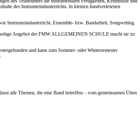
ungen des Teilnehmers die instrumentalen Fertigkeiten, Kenntnisse und
nhalte des Instrumentalunterrichts. In kleinen handverlesenen
e Instrumentalunterricht, Ensemble- bzw. Bandarbeit, Songwriting
Das vielseitige Angebot der FMW ALLGEMEINEN SCHULE macht sie zu
emestergebunden und kann zum Sommer- oder Wintersemester
.
umfasst alle Themen, die eine Band betreffen – vom gemeinsamen Üben