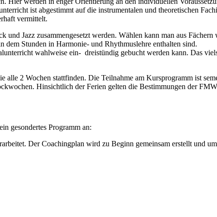
ch. Hier werden in enger Orientierung an den individuellen Voraussetz
nterricht ist abgestimmt auf die instrumentalen und theoretischen Fachi
haft vermittelt.
ck und Jazz zusammengesetzt werden. Wählen kann man aus Fächern wi
in dem Stunden in Harmonie- und Rhythmuslehre enthalten sind.
mentalunterricht wahlweise ein- dreistündig gebucht werden kann. 
die alle 2 Wochen stattfinden. Die Teilnahme am Kursprogramm ist s
ockwochen. Hinsichtlich der Ferien gelten die Bestimmungen der FMW
 ein gesondertes Programm an:
erarbeitet. Der Coachingplan wird zu Beginn gemeinsam erstellt und 