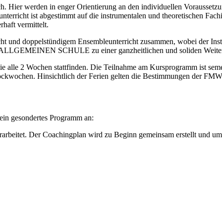
ch. Hier werden in enger Orientierung an den individuellen Voraussetz
nterricht ist abgestimmt auf die instrumentalen und theoretischen Fachi
haft vermittelt.
richt und doppelstündigem Ensembleunterricht zusammen, wobei der Ins
MW ALLGEMEINEN SCHULE zu einer ganzheitlichen und soliden Weiter
die alle 2 Wochen stattfinden. Die Teilnahme am Kursprogramm ist s
ockwochen. Hinsichtlich der Ferien gelten die Bestimmungen der FMW
 ein gesondertes Programm an:
erarbeitet. Der Coachingplan wird zu Beginn gemeinsam erstellt und 