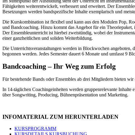
Im Mittelpunkt der Ausbildung steht der Unterricht im Instrumentalfa
Fähigkeiten weiterentwickelt, verbessert und erweitert. Der Ensembleu
Besetzungen werden bandspezifische Inhalte exemplarisch und meister
Die Kurskombination ist flexibel und kann aus den Modulen Pop, Ro
und Bandcoaching. Hinzu kommt das Angebot für ein Theoriepaket, 
Der Ensembleunterricht ist hierbei zweistündig, wobei der Instru
einer ganzheitlichen und soliden Weiterbildung.
Die Unterrichtsveranstaltungen werden in Blockwochen angeboten, 
begonnen werden. Jedes Semester dauert 6 Monate und umfasst 9 Bl
Bandcoaching – Ihr Weg zum Erfolg
Für bestehende Bands oder Ensembles ab drei Mitgliedern bieten wir
In 14-täglichen Coachingeinheiten werden gruppenrelevante Inhalte 
über Songwriting, Producing, Bühnenpräsentation und Marketing.
INFOMATERIAL ZUM HERUNTERLADEN
KURSPROGRAMM
KURSDETAILS KURSBUCHUNG