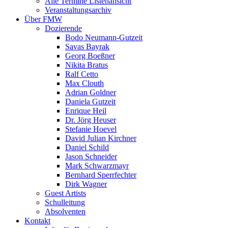
Alle Termine Listenansicht
Veranstaltungsarchiv
Über FMW
Dozierende
Bodo Neumann-Gutzeit
Savas Bayrak
Georg Boeßner
Nikita Bratus
Ralf Cetto
Max Clouth
Adrian Goldner
Daniela Gutzeit
Enrique Heil
Dr. Jörg Heuser
Stefanie Hoevel
David Julian Kirchner
Daniel Schild
Jason Schneider
Mark Schwarzmayr
Bernhard Sperrfechter
Dirk Wagner
Guest Artists
Schulleitung
Absolventen
Kontakt