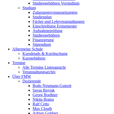
Studiengebühren Vorstudium
Studium
Zulassungsvoraussetzungen
Studienplan
Fächer und Lehrveranstaltungen
Einschreibung Erstsemester
Aufnahmeprüfung
Studiengebühren
Finanzierung
Stipendium
Allgemeine Schule
Kursdetails & Kursbuchung
Kursgebühren
Termine
Alle Termine Listenansicht
Veranstaltungsarchiv
Über FMW
Dozierende
Bodo Neumann-Gutzeit
Savas Bayrak
Georg Boeßner
Nikita Bratus
Ralf Cetto
Max Clouth
Adrian Goldner