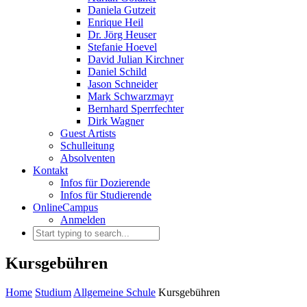
Daniela Gutzeit
Enrique Heil
Dr. Jörg Heuser
Stefanie Hoevel
David Julian Kirchner
Daniel Schild
Jason Schneider
Mark Schwarzmayr
Bernhard Sperrfechter
Dirk Wagner
Guest Artists
Schulleitung
Absolventen
Kontakt
Infos für Dozierende
Infos für Studierende
OnlineCampus
Anmelden
Kursgebühren
Home
Studium
Allgemeine Schule
Kursgebühren