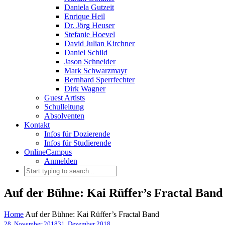
Daniela Gutzeit
Enrique Heil
Dr. Jörg Heuser
Stefanie Hoevel
David Julian Kirchner
Daniel Schild
Jason Schneider
Mark Schwarzmayr
Bernhard Sperrfechter
Dirk Wagner
Guest Artists
Schulleitung
Absolventen
Kontakt
Infos für Dozierende
Infos für Studierende
OnlineCampus
Anmelden
Auf der Bühne: Kai Rüffer’s Fractal Band
Home
Auf der Bühne: Kai Rüffer’s Fractal Band
28. November 2018
31. Dezember 2018