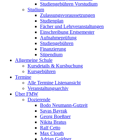
Studiengebühren Vorstudium
Studium
Zulassungsvoraussetzungen
Studienplan
Fächer und Lehrveranstaltungen
Einschreibung Erstsemester
Aufnahmeprüfung
Studiengebühren
Finanzierung
Stipendium
Allgemeine Schule
Kursdetails & Kursbuchung
Kursgebühren
Termine
Alle Termine Listenansicht
Veranstaltungsarchiv
Über FMW
Dozierende
Bodo Neumann-Gutzeit
Savas Bayrak
Georg Boeßner
Nikita Bratus
Ralf Cetto
Max Clouth
Adrian Goldner