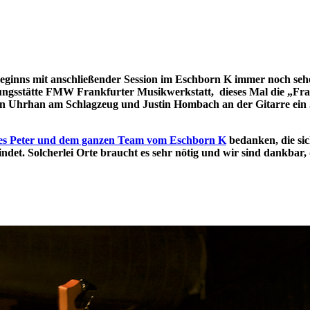
eginns mit anschließender Session im Eschborn K immer noch sehen
ungsstätte FMW Frankfurter Musikwerkstatt, dieses Mal die „F
n Uhrhan am Schlagzeug und Justin Hombach an der Gitarre ein Ja
s Peter und dem ganzen Team vom Eschborn K
bedanken, die sic
t. Solcherlei Orte braucht es sehr nötig und wir sind dankbar, d