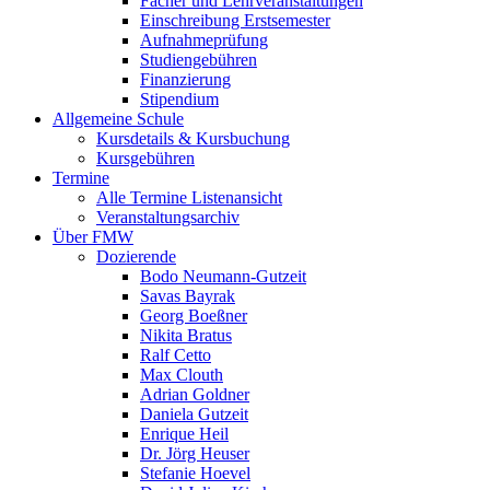
Fächer und Lehrveranstaltungen
Einschreibung Erstsemester
Aufnahmeprüfung
Studiengebühren
Finanzierung
Stipendium
Allgemeine Schule
Kursdetails & Kursbuchung
Kursgebühren
Termine
Alle Termine Listenansicht
Veranstaltungsarchiv
Über FMW
Dozierende
Bodo Neumann-Gutzeit
Savas Bayrak
Georg Boeßner
Nikita Bratus
Ralf Cetto
Max Clouth
Adrian Goldner
Daniela Gutzeit
Enrique Heil
Dr. Jörg Heuser
Stefanie Hoevel