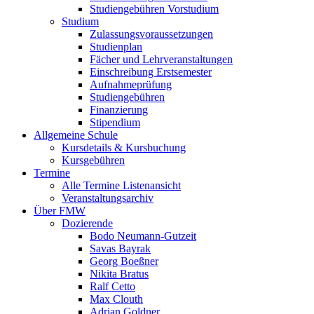
Studiengebühren Vorstudium
Studium
Zulassungsvoraussetzungen
Studienplan
Fächer und Lehrveranstaltungen
Einschreibung Erstsemester
Aufnahmeprüfung
Studiengebühren
Finanzierung
Stipendium
Allgemeine Schule
Kursdetails & Kursbuchung
Kursgebühren
Termine
Alle Termine Listenansicht
Veranstaltungsarchiv
Über FMW
Dozierende
Bodo Neumann-Gutzeit
Savas Bayrak
Georg Boeßner
Nikita Bratus
Ralf Cetto
Max Clouth
Adrian Goldner