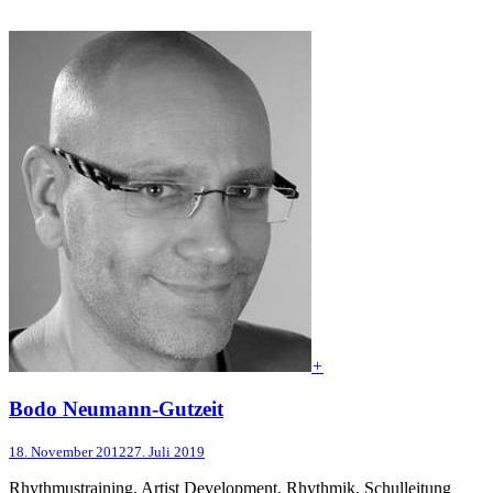
+
Bodo Neumann-Gutzeit
18. November 2012
27. Juli 2019
Rhythmustraining, Artist Development, Rhythmik, Schulleitung