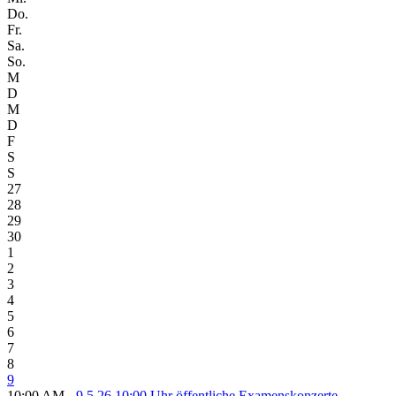
Do.
Fr.
Sa.
So.
M
D
M
D
F
S
S
27
28
29
30
1
2
3
4
5
6
7
8
9
10:00 AM -
9.5.26 10:00 Uhr öffentliche Examenskonzerte