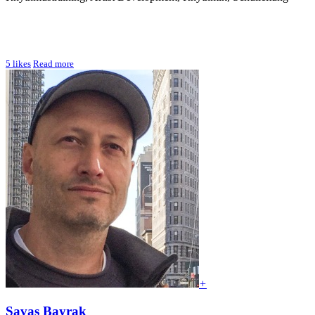
5
likes
Read more
+
Savas Bayrak