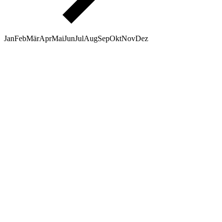
Jan
Feb
Mär
Apr
Mai
Jun
Jul
Aug
Sep
Okt
Nov
Dez