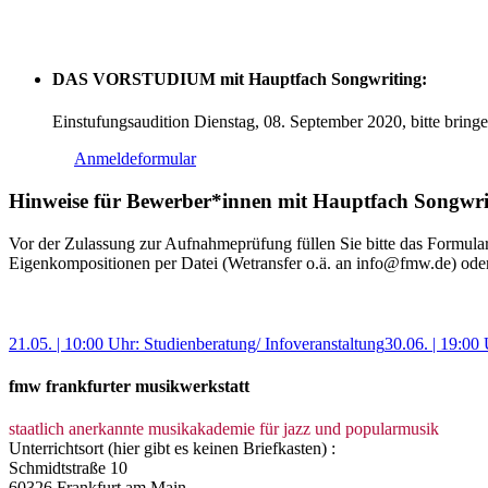
DAS VORSTUDIUM mit Hauptfach Songwriting:
Einstufungsaudition Dienstag, 08. September 2020, bitte bring
Anmeldeformular
Hinweise für Bewerber*innen mit Hauptfach Songwri
Vor der Zulassung zur Aufnahmeprüfung füllen Sie bitte das Formula
Eigenkompositionen per Datei (Wetransfer o.ä. an info@fmw.de) oder U
21.05. | 10:00 Uhr: Studienberatung/ Infoveranstaltung
30.06. | 19:0
fmw frankfurter musikwerkstatt
staatlich anerkannte musikakademie für jazz und popularmusik
Unterrichtsort (hier gibt es keinen Briefkasten) :
Schmidtstraße 10
60326 Frankfurt am Main