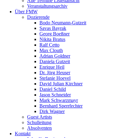
Alle Termine Listenansicht
Veranstaltungsarchiv
Über FMW
Dozierende
Bodo Neumann-Gutzeit
Savas Bayrak
Georg Boeßner
Nikita Bratus
Ralf Cetto
Max Clouth
Adrian Goldner
Daniela Gutzeit
Enrique Heil
Dr. Jörg Heuser
Stefanie Hoevel
David Julian Kirchner
Daniel Schild
Jason Schneider
Mark Schwarzmayr
Bernhard Sperrfechter
Dirk Wagner
Guest Artists
Schulleitung
Absolventen
Kontakt