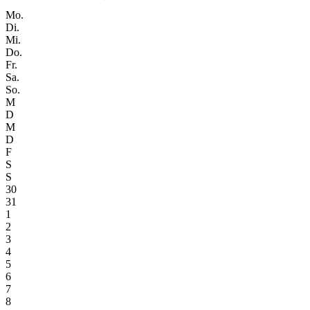
Mo.
Di.
Mi.
Do.
Fr.
Sa.
So.
M
D
M
D
F
S
S
30
31
1
2
3
4
5
6
7
8