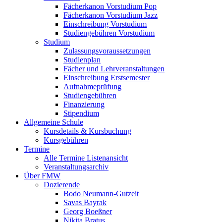
Fächerkanon Vorstudium Pop
Fächerkanon Vorstudium Jazz
Einschreibung Vorstudium
Studiengebühren Vorstudium
Studium
Zulassungsvoraussetzungen
Studienplan
Fächer und Lehrveranstaltungen
Einschreibung Erstsemester
Aufnahmeprüfung
Studiengebühren
Finanzierung
Stipendium
Allgemeine Schule
Kursdetails & Kursbuchung
Kursgebühren
Termine
Alle Termine Listenansicht
Veranstaltungsarchiv
Über FMW
Dozierende
Bodo Neumann-Gutzeit
Savas Bayrak
Georg Boeßner
Nikita Bratus