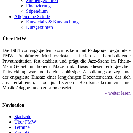
Studiengebühren
Finanzierung
Stipendium
Allgemeine Schule
Kursdetails & Kursbuchung
Kursgebühren
Über FMW
Die 1984 von engagierten Jazzmusikern und Pädagogen gegründete
FMW Frankfurter Musikwerkstatt hat sich als berufsbildende
Privatinstitution fest etabliert und prägt die Jazz-Szene im Rhein-
Main-Gebiet in hohem Maße mit. Basis dieser erfolgreichen
Entwicklung war und ist ein schlüssiges Ausbildungskonzept und
der engagierte Einsatz eines langjährigen Dozententeams, das sich
aus erfahrenen, hochqualifizierten Berufsmusiker:innen und
Musikpädagog:innen zusammensetzt.
» weiter lesen
Navigation
Startseite
Über FMW
Termine
Kontakt