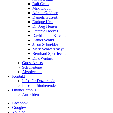
Ralf Cetto
Max Clouth
Adrian Goldner
Daniela Gutzeit
Enrique Heil
Dr. Jörg Heuser
Stefanie Hoevel
David Julian Kirchner
Daniel Schild
Jason Schneider
Mark Schwarzmayr
Bernhard Sperrfechter
Dirk Wagner
Guest Artists
Schulleitung
Absolventen
Kontakt
Infos für Dozierende
Infos für Studierende
OnlineCampus
Anmelden
Facebook
Google+
Youtube