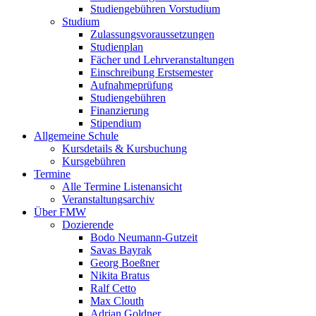
Studiengebühren Vorstudium
Studium
Zulassungsvoraussetzungen
Studienplan
Fächer und Lehrveranstaltungen
Einschreibung Erstsemester
Aufnahmeprüfung
Studiengebühren
Finanzierung
Stipendium
Allgemeine Schule
Kursdetails & Kursbuchung
Kursgebühren
Termine
Alle Termine Listenansicht
Veranstaltungsarchiv
Über FMW
Dozierende
Bodo Neumann-Gutzeit
Savas Bayrak
Georg Boeßner
Nikita Bratus
Ralf Cetto
Max Clouth
Adrian Goldner