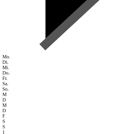
Mo.
Di.
Mi.
Do.
Fr.
Sa.
So.
M
D
M
D
F
S
S
1