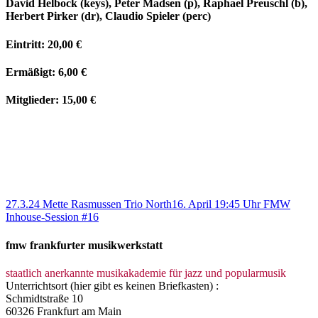
David Helbock (keys), Peter Madsen (p), Raphael Preuschl (b),
Herbert Pirker (dr), Claudio Spieler (perc)
Eintritt: 20,00 €
Ermäßigt: 6,00 €
Mitglieder: 15,00 €
27.3.24 Mette Rasmussen Trio North
16. April 19:45 Uhr FMW
Inhouse-Session #16
fmw frankfurter musikwerkstatt
staatlich anerkannte musikakademie für jazz und popularmusik
Unterrichtsort (hier gibt es keinen Briefkasten) :
Schmidtstraße 10
60326 Frankfurt am Main