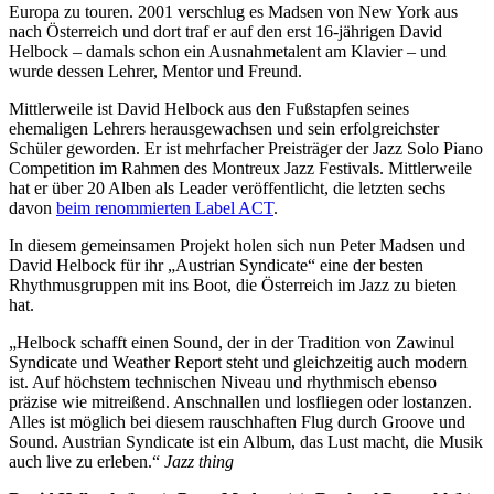
Europa zu touren. 2001 verschlug es Madsen von New York aus
nach Österreich und dort traf er auf den erst 16-jährigen David
Helbock – damals schon ein Ausnahmetalent am Klavier – und
wurde dessen Lehrer, Mentor und Freund.
Mittlerweile ist David Helbock aus den Fußstapfen seines
ehemaligen Lehrers herausgewachsen und sein erfolgreichster
Schüler geworden. Er ist mehrfacher Preisträger der Jazz Solo Piano
Competition im Rahmen des Montreux Jazz Festivals. Mittlerweile
hat er über 20 Alben als Leader veröffentlicht, die letzten sechs
davon
beim renommierten Label ACT
.
In diesem gemeinsamen Projekt holen sich nun Peter Madsen und
David Helbock für ihr „Austrian Syndicate“ eine der besten
Rhythmusgruppen mit ins Boot, die Österreich im Jazz zu bieten
hat.
„Helbock schafft einen Sound, der in der Tradition von Zawinul
Syndicate und Weather Report steht und gleichzeitig auch modern
ist. Auf höchstem technischen Niveau und rhythmisch ebenso
präzise wie mitreißend. Anschnallen und losfliegen oder lostanzen.
Alles ist möglich bei diesem rauschhaften Flug durch Groove und
Sound. Austrian Syndicate ist ein Album, das Lust macht, die Musik
auch live zu erleben.“
Jazz thing