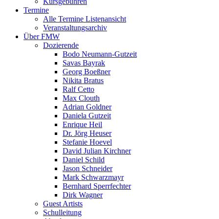
Kursgebühren
Termine
Alle Termine Listenansicht
Veranstaltungsarchiv
Über FMW
Dozierende
Bodo Neumann-Gutzeit
Savas Bayrak
Georg Boeßner
Nikita Bratus
Ralf Cetto
Max Clouth
Adrian Goldner
Daniela Gutzeit
Enrique Heil
Dr. Jörg Heuser
Stefanie Hoevel
David Julian Kirchner
Daniel Schild
Jason Schneider
Mark Schwarzmayr
Bernhard Sperrfechter
Dirk Wagner
Guest Artists
Schulleitung