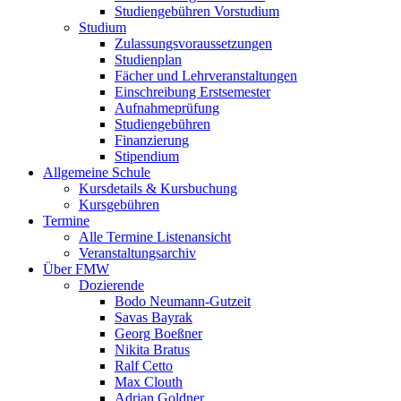
Studiengebühren Vorstudium
Studium
Zulassungsvoraussetzungen
Studienplan
Fächer und Lehrveranstaltungen
Einschreibung Erstsemester
Aufnahmeprüfung
Studiengebühren
Finanzierung
Stipendium
Allgemeine Schule
Kursdetails & Kursbuchung
Kursgebühren
Termine
Alle Termine Listenansicht
Veranstaltungsarchiv
Über FMW
Dozierende
Bodo Neumann-Gutzeit
Savas Bayrak
Georg Boeßner
Nikita Bratus
Ralf Cetto
Max Clouth
Adrian Goldner