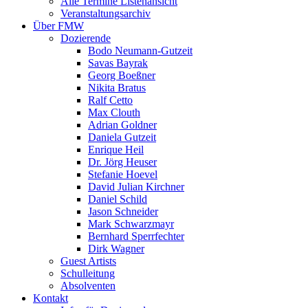
Alle Termine Listenansicht
Veranstaltungsarchiv
Über FMW
Dozierende
Bodo Neumann-Gutzeit
Savas Bayrak
Georg Boeßner
Nikita Bratus
Ralf Cetto
Max Clouth
Adrian Goldner
Daniela Gutzeit
Enrique Heil
Dr. Jörg Heuser
Stefanie Hoevel
David Julian Kirchner
Daniel Schild
Jason Schneider
Mark Schwarzmayr
Bernhard Sperrfechter
Dirk Wagner
Guest Artists
Schulleitung
Absolventen
Kontakt