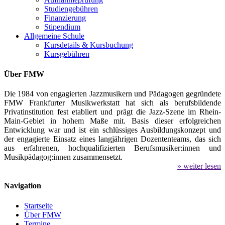
Studiengebühren
Finanzierung
Stipendium
Allgemeine Schule
Kursdetails & Kursbuchung
Kursgebühren
Über FMW
Die 1984 von engagierten Jazzmusikern und Pädagogen gegründete
FMW Frankfurter Musikwerkstatt hat sich als berufsbildende
Privatinstitution fest etabliert und prägt die Jazz-Szene im Rhein-
Main-Gebiet in hohem Maße mit. Basis dieser erfolgreichen
Entwicklung war und ist ein schlüssiges Ausbildungskonzept und
der engagierte Einsatz eines langjährigen Dozententeams, das sich
aus erfahrenen, hochqualifizierten Berufsmusiker:innen und
Musikpädagog:innen zusammensetzt.
» weiter lesen
Navigation
Startseite
Über FMW
Termine