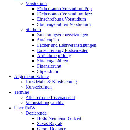
Vorstudium
Fächerkanon Vorstudium Pop
Fächerkanon Vorstudium Jazz
Einschreibung Vorstudium
Studiengebühren Vorstudium
Studium
Zulassungsvoraussetzungen
Studienplan
Fächer und Lehrveranstaltungen
Einschreibung Erstsemester
Aufnahmeprüfung
Studiengebühren
Finanzierung
Stipendium
Allgemeine Schule
Kursdetails & Kursbuchung
Kursgebühren
Termine
Alle Termine Listenansicht
Veranstaltungsarchiv
Über FMW
Dozierende
Bodo Neumann-Gutzeit
Savas Bayrak
Georg Boeßner