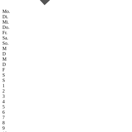
Mo.
Di.
Mi.
Do.
Fr.
Sa.
So.
M
D
M
D
F
S
S
1
2
3
4
5
6
7
8
9