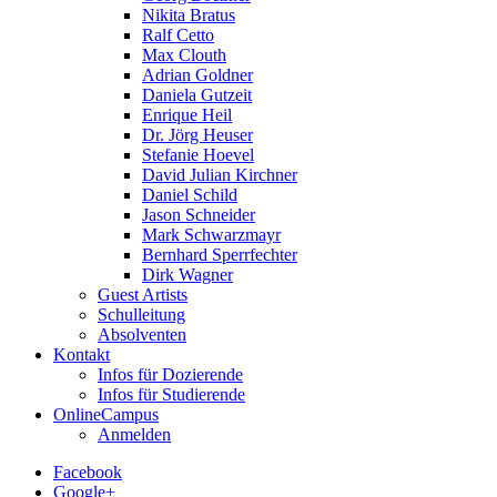
Nikita Bratus
Ralf Cetto
Max Clouth
Adrian Goldner
Daniela Gutzeit
Enrique Heil
Dr. Jörg Heuser
Stefanie Hoevel
David Julian Kirchner
Daniel Schild
Jason Schneider
Mark Schwarzmayr
Bernhard Sperrfechter
Dirk Wagner
Guest Artists
Schulleitung
Absolventen
Kontakt
Infos für Dozierende
Infos für Studierende
OnlineCampus
Anmelden
Facebook
Google+