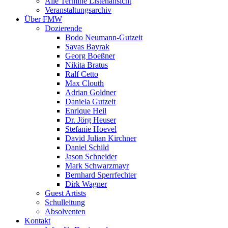
Alle Termine Listenansicht
Veranstaltungsarchiv
Über FMW
Dozierende
Bodo Neumann-Gutzeit
Savas Bayrak
Georg Boeßner
Nikita Bratus
Ralf Cetto
Max Clouth
Adrian Goldner
Daniela Gutzeit
Enrique Heil
Dr. Jörg Heuser
Stefanie Hoevel
David Julian Kirchner
Daniel Schild
Jason Schneider
Mark Schwarzmayr
Bernhard Sperrfechter
Dirk Wagner
Guest Artists
Schulleitung
Absolventen
Kontakt