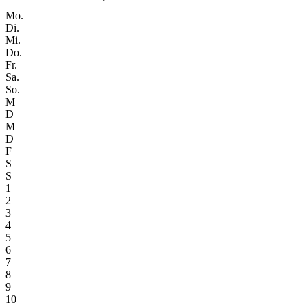
Mo.
Di.
Mi.
Do.
Fr.
Sa.
So.
M
D
M
D
F
S
S
1
2
3
4
5
6
7
8
9
10