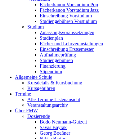
Fächerkanon Vorstudium Pop
Fächerkanon Vorstudium Jazz
Einschreibung Vorstudium
Studiengebühren Vorstudium
Studium
Zulassungsvoraussetzungen
Studienplan
Fächer und Lehrveranstaltungen
Einschreibung Erstsemester
Aufnahmeprüfung
Studiengebühren
Finanzierung
Stipendium
Allgemeine Schule
Kursdetails & Kursbuchung
Kursgebühren
Termine
Alle Termine Listenansicht
Veranstaltungsarchiv
Über FMW
Dozierende
Bodo Neumann-Gutzeit
Savas Bayrak
Georg Boeßner
Nikita Bratus