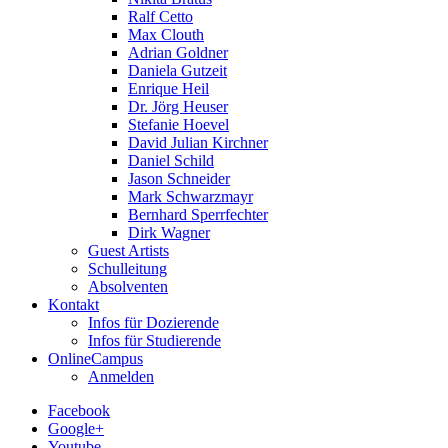
Ralf Cetto
Max Clouth
Adrian Goldner
Daniela Gutzeit
Enrique Heil
Dr. Jörg Heuser
Stefanie Hoevel
David Julian Kirchner
Daniel Schild
Jason Schneider
Mark Schwarzmayr
Bernhard Sperrfechter
Dirk Wagner
Guest Artists
Schulleitung
Absolventen
Kontakt
Infos für Dozierende
Infos für Studierende
OnlineCampus
Anmelden
Facebook
Google+
Youtube