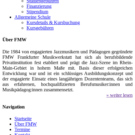
Studiengebühren
Finanzierung
Stipendium
Allgemeine Schule
Kursdetails & Kursbuchung
Kursgebühren
Über FMW
Die 1984 von engagierten Jazzmusikern und Pädagogen gegründete
FMW Frankfurter Musikwerkstatt hat sich als berufsbildende
Privatinstitution fest etabliert und prägt die Jazz-Szene im Rhein-
Main-Gebiet in hohem Maße mit. Basis dieser erfolgreichen
Entwicklung war und ist ein schlüssiges Ausbildungskonzept und
der engagierte Einsatz eines langjährigen Dozententeams, das sich
aus erfahrenen, hochqualifizierten Berufsmusiker:innen und
Musikpädagog:innen zusammensetzt.
» weiter lesen
Navigation
Startseite
Über FMW
Termine
Kontakt