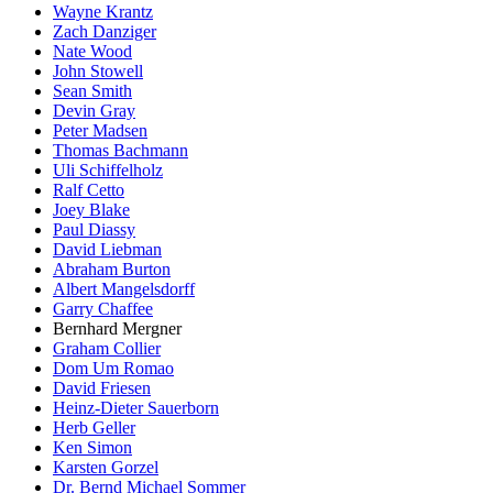
Wayne Krantz
Zach Danziger
Nate Wood
John Stowell
Sean Smith
Devin Gray
Peter Madsen
Thomas Bachmann
Uli Schiffelholz
Ralf Cetto
Joey Blake
Paul Diassy
David Liebman
Abraham Burton
Albert Mangelsdorff
Garry Chaffee
Bernhard Mergner
Graham Collier
Dom Um Romao
David Friesen
Heinz-Dieter Sauerborn
Herb Geller
Ken Simon
Karsten Gorzel
Dr. Bernd Michael Sommer