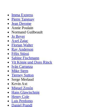
Imma Express
Pierre Tanguay
Jean Derome
Annie Poulain
Normand Guilbeault
Jo Beyer
Axel Zajac
Florian Walter
Ray Anderson
Félix Stüssi
Sabine Fischmann
Vit König und Doro Rinck
Iván Carranza
Mike Stern
Tierney Sutton
Serge Merlaud
Kevin Axt
Miguel Zenón
Hans Glawischnig
Henry Cole
Luis Perdomo
Daniel Prandl