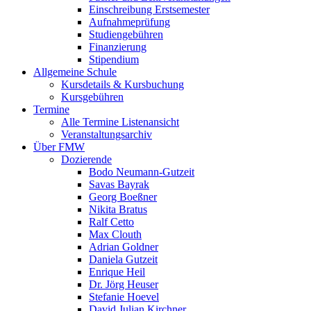
Einschreibung Erstsemester
Aufnahmeprüfung
Studiengebühren
Finanzierung
Stipendium
Allgemeine Schule
Kursdetails & Kursbuchung
Kursgebühren
Termine
Alle Termine Listenansicht
Veranstaltungsarchiv
Über FMW
Dozierende
Bodo Neumann-Gutzeit
Savas Bayrak
Georg Boeßner
Nikita Bratus
Ralf Cetto
Max Clouth
Adrian Goldner
Daniela Gutzeit
Enrique Heil
Dr. Jörg Heuser
Stefanie Hoevel
David Julian Kirchner