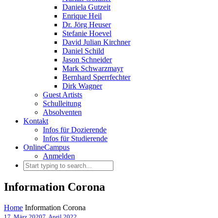
Daniela Gutzeit
Enrique Heil
Dr. Jörg Heuser
Stefanie Hoevel
David Julian Kirchner
Daniel Schild
Jason Schneider
Mark Schwarzmayr
Bernhard Sperrfechter
Dirk Wagner
Guest Artists
Schulleitung
Absolventen
Kontakt
Infos für Dozierende
Infos für Studierende
OnlineCampus
Anmelden
Information Corona
Home
Information Corona
17. März 2020
7. April 2022