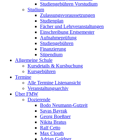
Studiengebühren Vorstudium
Studium
Zulassungsvoraussetzungen
Studienplan
Fächer und Lehrveranstaltungen
Einschreibung Erstsemester
Aufnahmeprüfung
Studiengebühren
Finanzierung
Stipendium
Allgemeine Schule
Kursdetails & Kursbuchung
Kursgebühren
Termine
Alle Termine Listenansicht
Veranstaltungsarchiv
Über FMW
Dozierende
Bodo Neumann-Gutzeit
Savas Bayrak
Georg Boeßner
Nikita Bratus
Ralf Cetto
Max Clouth
Adrian Goldner