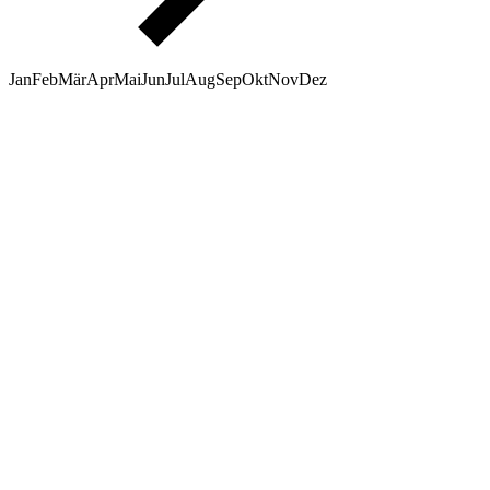
Jan
Feb
Mär
Apr
Mai
Jun
Jul
Aug
Sep
Okt
Nov
Dez