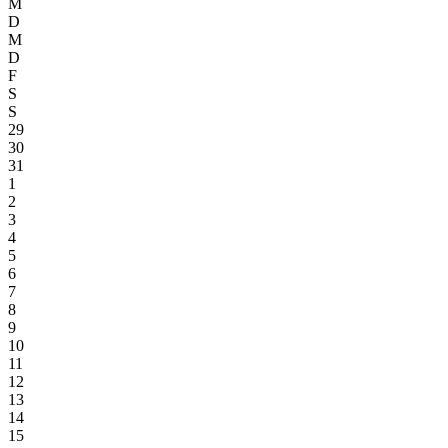
M
D
M
D
F
S
S
29
30
31
1
2
3
4
5
6
7
8
9
10
11
12
13
14
15