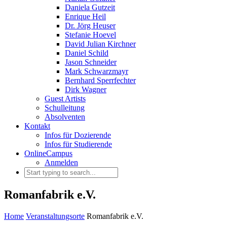
Daniela Gutzeit
Enrique Heil
Dr. Jörg Heuser
Stefanie Hoevel
David Julian Kirchner
Daniel Schild
Jason Schneider
Mark Schwarzmayr
Bernhard Sperrfechter
Dirk Wagner
Guest Artists
Schulleitung
Absolventen
Kontakt
Infos für Dozierende
Infos für Studierende
OnlineCampus
Anmelden
Romanfabrik e.V.
Home
Veranstaltungsorte
Romanfabrik e.V.