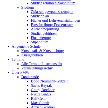
Studiengebühren Vorstudium
Studium
Zulassungsvoraussetzungen
Studienplan
Fächer und Lehrveranstaltungen
Einschreibung Erstsemester
Aufnahmeprüfung
Studiengebühren
Finanzierung
Stipendium
Allgemeine Schule
Kursdetails & Kursbuchung
Kursgebühren
Termine
Alle Termine Listenansicht
Veranstaltungsarchiv
Über FMW
Dozierende
Bodo Neumann-Gutzeit
Savas Bayrak
Georg Boeßner
Nikita Bratus
Ralf Cetto
Max Clouth
Adrian Goldner