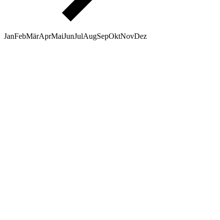
Jan
Feb
Mär
Apr
Mai
Jun
Jul
Aug
Sep
Okt
Nov
Dez