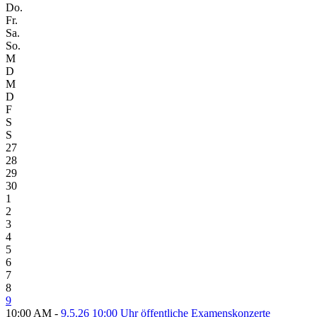
Do.
Fr.
Sa.
So.
M
D
M
D
F
S
S
27
28
29
30
1
2
3
4
5
6
7
8
9
10:00 AM -
9.5.26 10:00 Uhr öffentliche Examenskonzerte