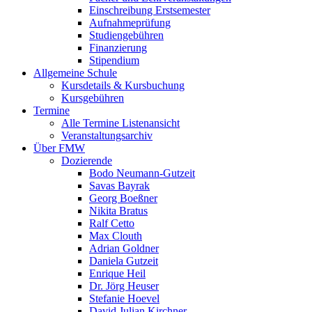
Einschreibung Erstsemester
Aufnahmeprüfung
Studiengebühren
Finanzierung
Stipendium
Allgemeine Schule
Kursdetails & Kursbuchung
Kursgebühren
Termine
Alle Termine Listenansicht
Veranstaltungsarchiv
Über FMW
Dozierende
Bodo Neumann-Gutzeit
Savas Bayrak
Georg Boeßner
Nikita Bratus
Ralf Cetto
Max Clouth
Adrian Goldner
Daniela Gutzeit
Enrique Heil
Dr. Jörg Heuser
Stefanie Hoevel
David Julian Kirchner