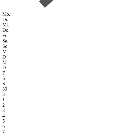
Mo.
Di.
Mi.
Do.
Fr.
Sa.
So.
M
D
M
D
F
S
S
30
31
1
2
3
4
5
6
7