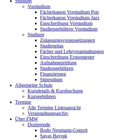
Studium
Vorstudium
Fächerkanon Vorstudium Pop
Fächerkanon Vorstudium Jazz
Einschreibung Vorstudium
Studiengebühren Vorstudium
Studium
Zulassungsvoraussetzungen
Studienplan
Fächer und Lehrveranstaltungen
Einschreibung Erstsemester
Aufnahmeprüfung
Studiengebühren
Finanzierung
Stipendium
Allgemeine Schule
Kursdetails & Kursbuchung
Kursgebühren
Termine
Alle Termine Listenansicht
Veranstaltungsarchiv
Über FMW
Dozierende
Bodo Neumann-Gutzeit
Savas Bayrak