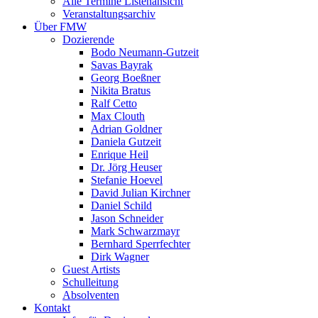
Alle Termine Listenansicht
Veranstaltungsarchiv
Über FMW
Dozierende
Bodo Neumann-Gutzeit
Savas Bayrak
Georg Boeßner
Nikita Bratus
Ralf Cetto
Max Clouth
Adrian Goldner
Daniela Gutzeit
Enrique Heil
Dr. Jörg Heuser
Stefanie Hoevel
David Julian Kirchner
Daniel Schild
Jason Schneider
Mark Schwarzmayr
Bernhard Sperrfechter
Dirk Wagner
Guest Artists
Schulleitung
Absolventen
Kontakt