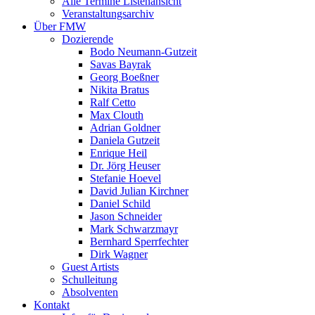
Alle Termine Listenansicht
Veranstaltungsarchiv
Über FMW
Dozierende
Bodo Neumann-Gutzeit
Savas Bayrak
Georg Boeßner
Nikita Bratus
Ralf Cetto
Max Clouth
Adrian Goldner
Daniela Gutzeit
Enrique Heil
Dr. Jörg Heuser
Stefanie Hoevel
David Julian Kirchner
Daniel Schild
Jason Schneider
Mark Schwarzmayr
Bernhard Sperrfechter
Dirk Wagner
Guest Artists
Schulleitung
Absolventen
Kontakt