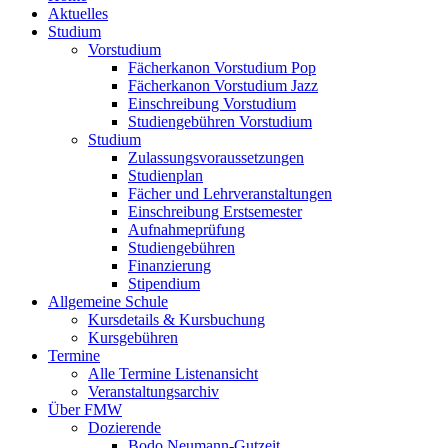
Aktuelles
Studium
Vorstudium
Fächerkanon Vorstudium Pop
Fächerkanon Vorstudium Jazz
Einschreibung Vorstudium
Studiengebühren Vorstudium
Studium
Zulassungsvoraussetzungen
Studienplan
Fächer und Lehrveranstaltungen
Einschreibung Erstsemester
Aufnahmeprüfung
Studiengebühren
Finanzierung
Stipendium
Allgemeine Schule
Kursdetails & Kursbuchung
Kursgebühren
Termine
Alle Termine Listenansicht
Veranstaltungsarchiv
Über FMW
Dozierende
Bodo Neumann-Gutzeit