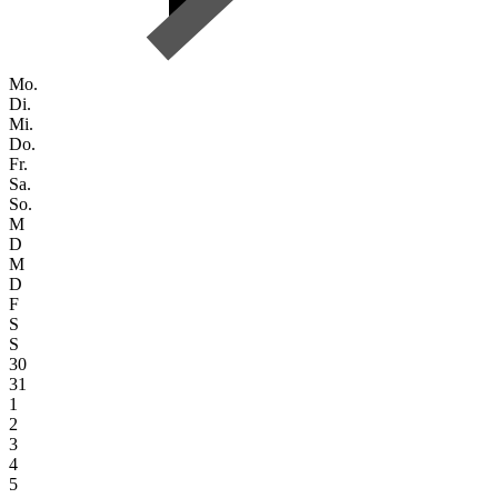
Mo.
Di.
Mi.
Do.
Fr.
Sa.
So.
M
D
M
D
F
S
S
30
31
1
2
3
4
5