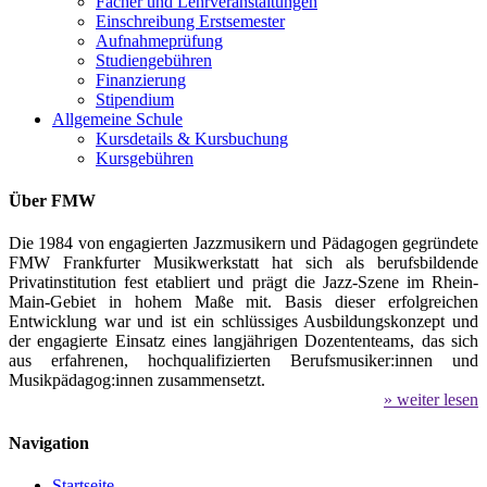
Fächer und Lehrveranstaltungen
Einschreibung Erstsemester
Aufnahmeprüfung
Studiengebühren
Finanzierung
Stipendium
Allgemeine Schule
Kursdetails & Kursbuchung
Kursgebühren
Über FMW
Die 1984 von engagierten Jazzmusikern und Pädagogen gegründete
FMW Frankfurter Musikwerkstatt hat sich als berufsbildende
Privatinstitution fest etabliert und prägt die Jazz-Szene im Rhein-
Main-Gebiet in hohem Maße mit. Basis dieser erfolgreichen
Entwicklung war und ist ein schlüssiges Ausbildungskonzept und
der engagierte Einsatz eines langjährigen Dozententeams, das sich
aus erfahrenen, hochqualifizierten Berufsmusiker:innen und
Musikpädagog:innen zusammensetzt.
» weiter lesen
Navigation
Startseite