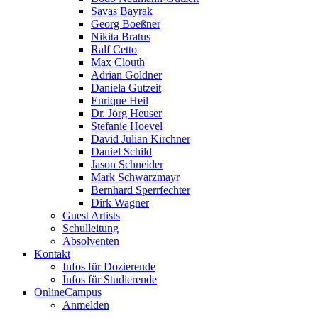
Savas Bayrak
Georg Boeßner
Nikita Bratus
Ralf Cetto
Max Clouth
Adrian Goldner
Daniela Gutzeit
Enrique Heil
Dr. Jörg Heuser
Stefanie Hoevel
David Julian Kirchner
Daniel Schild
Jason Schneider
Mark Schwarzmayr
Bernhard Sperrfechter
Dirk Wagner
Guest Artists
Schulleitung
Absolventen
Kontakt
Infos für Dozierende
Infos für Studierende
OnlineCampus
Anmelden