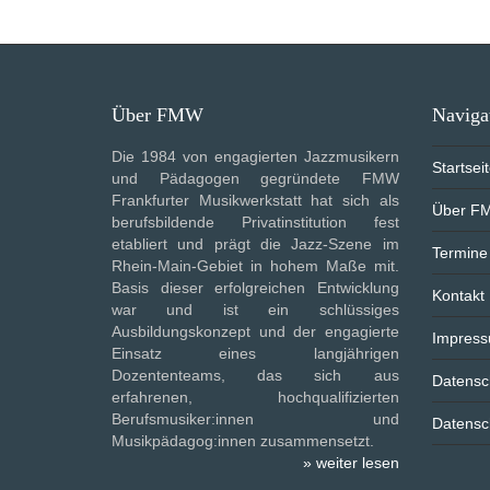
Über FMW
Naviga
Die 1984 von engagierten Jazzmusikern
Startsei
und Pädagogen gegründete FMW
Frankfurter Musikwerkstatt hat sich als
Über F
berufsbildende Privatinstitution fest
etabliert und prägt die Jazz-Szene im
Termine
Rhein-Main-Gebiet in hohem Maße mit.
Basis dieser erfolgreichen Entwicklung
Kontakt
war und ist ein schlüssiges
Ausbildungskonzept und der engagierte
Impres
Einsatz eines langjährigen
Dozententeams, das sich aus
Datensc
erfahrenen, hochqualifizierten
Berufsmusiker:innen und
Datensc
Musikpädagog:innen zusammensetzt.
» weiter lesen