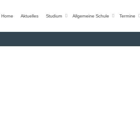
Home
Aktuelles
Studium
Allgemeine Schule
Termine
eicher Abschluss Sommersemester 2017
r 2017
ren Petra Fürnrohr, Malte Schmidt und Silas Schué, die ihr Examen als staatlich
r Berufsmusiker/in und Instrumentalpädagoge/in erfolgreich...
Read more