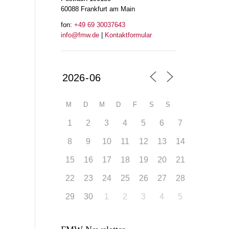
60088 Frankfurt am Main
fon:
+49 69 30037643
info@fmw.de
|
Kontaktformular
M
D
M
D
F
S
S
1
2
3
4
5
6
7
8
9
10
11
12
13
14
15
16
17
18
19
20
21
22
23
24
25
26
27
28
29
30
1
2
3
4
5