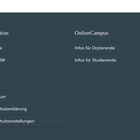
tion
OnlineCampus
te
Infos für Dozierende
MW
Infos für Studierende
sum
hutzerklärung
hutzeinstellungen