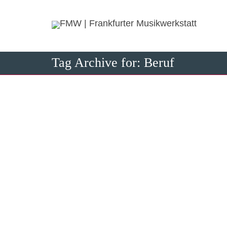
Tag Archive for: Beruf
Erfolgr
26. Novembe
Wir gratulie
anerkannte/
0
likes