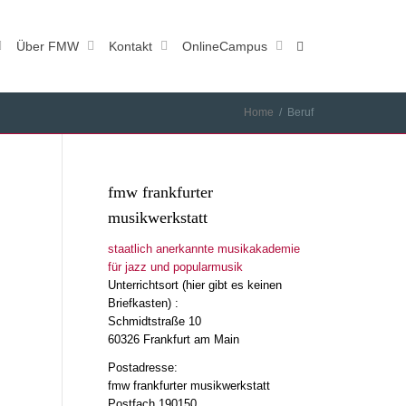
Über FMW
Kontakt
OnlineCampus
Home
Beruf
fmw frankfurter
musikwerkstatt
staatlich anerkannte musikakademie
für jazz und popularmusik
Unterrichtsort (hier gibt es keinen
Briefkasten) :
Schmidtstraße 10
60326 Frankfurt am Main
Postadresse:
fmw frankfurter musikwerkstatt
Postfach 190150