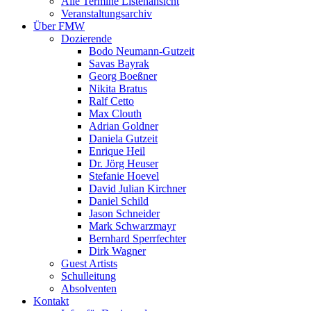
Alle Termine Listenansicht
Veranstaltungsarchiv
Über FMW
Dozierende
Bodo Neumann-Gutzeit
Savas Bayrak
Georg Boeßner
Nikita Bratus
Ralf Cetto
Max Clouth
Adrian Goldner
Daniela Gutzeit
Enrique Heil
Dr. Jörg Heuser
Stefanie Hoevel
David Julian Kirchner
Daniel Schild
Jason Schneider
Mark Schwarzmayr
Bernhard Sperrfechter
Dirk Wagner
Guest Artists
Schulleitung
Absolventen
Kontakt