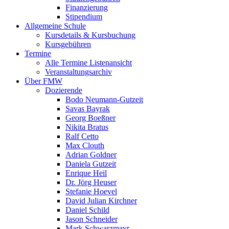
Finanzierung
Stipendium
Allgemeine Schule
Kursdetails & Kursbuchung
Kursgebühren
Termine
Alle Termine Listenansicht
Veranstaltungsarchiv
Über FMW
Dozierende
Bodo Neumann-Gutzeit
Savas Bayrak
Georg Boeßner
Nikita Bratus
Ralf Cetto
Max Clouth
Adrian Goldner
Daniela Gutzeit
Enrique Heil
Dr. Jörg Heuser
Stefanie Hoevel
David Julian Kirchner
Daniel Schild
Jason Schneider
Mark Schwarzmayr