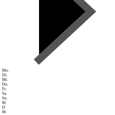
Mo.
Di.
Mi.
Do.
Fr.
Sa.
So.
M
D
M