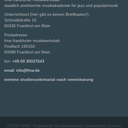
staatlich anerkannte musikakademie für jazz und popularmusik
Unterrichtsort (hier gibt es keinen Briefkasten!):
Schmidtstraße 10
60326 Frankfurt am Main
Postadresse:
fmw frankfurter musikwerkstatt
Postfach 190150
60088 Frankfurt am Main
fon:
+49 69 30037643
email: info@fmw.de
termine studiensekretariat nach vereinbarung
©2026
FMW - Frankfurter Musikwerkstatt
|
SwanMedia.Gunnar