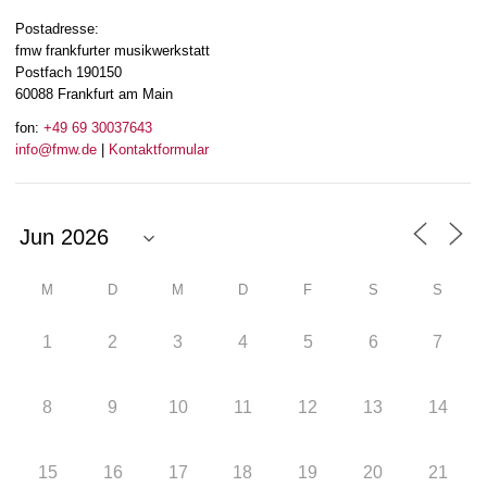
Postadresse:
fmw frankfurter musikwerkstatt
Postfach 190150
60088 Frankfurt am Main
fon:
+49 69 30037643
info@fmw.de
|
Kontaktformular
M
D
M
D
F
S
S
1
2
3
4
5
6
7
8
9
10
11
12
13
14
15
16
17
18
19
20
21