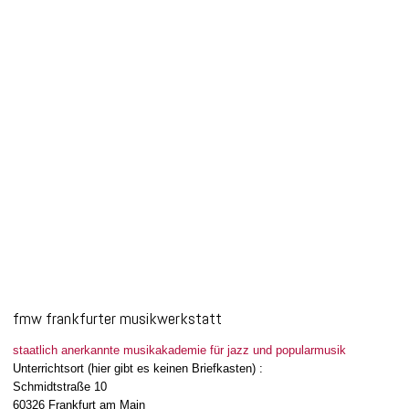
Review: Pat Martino-Guitar-Style Workshop
6. Juni 2023
Am Samstag den 20.Mai 2023 trafen sich sieben hochmotivierte
Gitarrenfreunde, um in die Welt der Musik von Pat Martino...
Read more
0
likes
fmw frankfurter musikwerkstatt
staatlich anerkannte musikakademie für jazz und popularmusik
Unterrichtsort (hier gibt es keinen Briefkasten) :
Schmidtstraße 10
60326 Frankfurt am Main