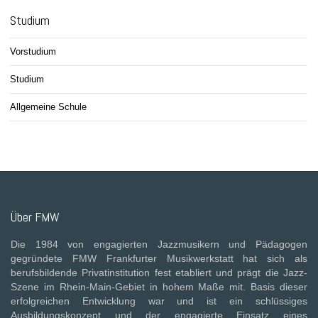
Studium
Vorstudium
Studium
Allgemeine Schule
Über FMW
Die 1984 von engagierten Jazzmusikern und Pädagogen
gegründete FMW Frankfurter Musikwerkstatt hat sich als
berufsbildende Privatinstitution fest etabliert und prägt die Jazz-
Szene im Rhein-Main-Gebiet in hohem Maße mit. Basis dieser
erfolgreichen Entwicklung war und ist ein schlüssiges
Ausbildungskonzept und der engagierte Einsatz eines