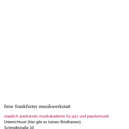
Besuch aus Boston
1. Juli 2015
Bobby McFerrins Kollege und Freund Joey Blake kommt nach
Frankfurt. Zum Open Circle ist er bei uns in der...
Read more
0
likes
fmw frankfurter musikwerkstatt
staatlich anerkannte musikakademie für jazz und popularmusik
Unterrichtsort (hier gibt es keinen Briefkasten) :
Schmidtstraße 10