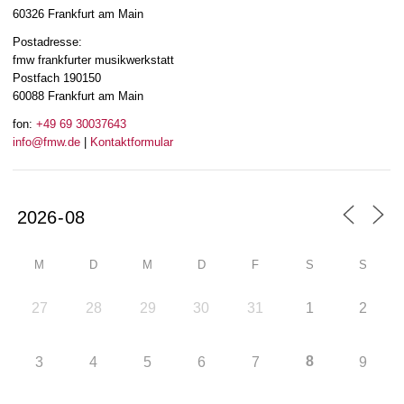
60326 Frankfurt am Main
Postadresse:
fmw frankfurter musikwerkstatt
Postfach 190150
60088 Frankfurt am Main
fon:
+49 69 30037643
info@fmw.de
|
Kontaktformular
M
D
M
D
F
S
S
27
28
29
30
31
1
2
8
3
4
5
6
7
9