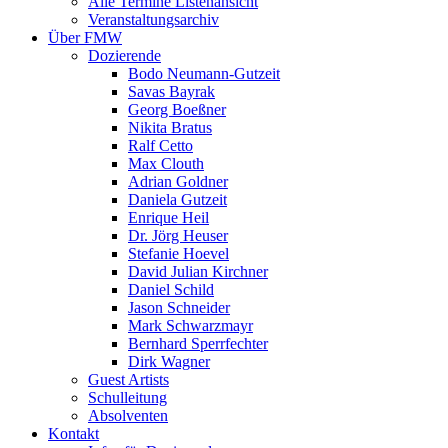
Alle Termine Listenansicht
Veranstaltungsarchiv
Über FMW
Dozierende
Bodo Neumann-Gutzeit
Savas Bayrak
Georg Boeßner
Nikita Bratus
Ralf Cetto
Max Clouth
Adrian Goldner
Daniela Gutzeit
Enrique Heil
Dr. Jörg Heuser
Stefanie Hoevel
David Julian Kirchner
Daniel Schild
Jason Schneider
Mark Schwarzmayr
Bernhard Sperrfechter
Dirk Wagner
Guest Artists
Schulleitung
Absolventen
Kontakt