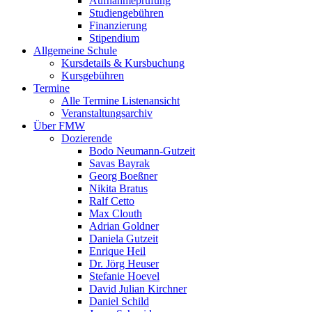
Aufnahmeprüfung
Studiengebühren
Finanzierung
Stipendium
Allgemeine Schule
Kursdetails & Kursbuchung
Kursgebühren
Termine
Alle Termine Listenansicht
Veranstaltungsarchiv
Über FMW
Dozierende
Bodo Neumann-Gutzeit
Savas Bayrak
Georg Boeßner
Nikita Bratus
Ralf Cetto
Max Clouth
Adrian Goldner
Daniela Gutzeit
Enrique Heil
Dr. Jörg Heuser
Stefanie Hoevel
David Julian Kirchner
Daniel Schild