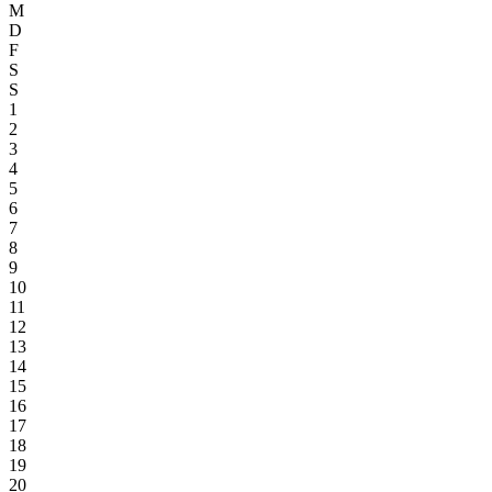
M
D
F
S
S
1
2
3
4
5
6
7
8
9
10
11
12
13
14
15
16
17
18
19
20