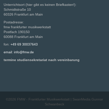
Unterrichtsort (hier gibt es keinen Briefkasten!):
Schmidtstraße 10
60326 Frankfurt am Main
Postadresse:
fmw frankfurter musikwerkstatt
Postfach 190150
60088 Frankfurt am Main
fon:
+49 69 30037643
email: info@fmw.de
termine studiensekretariat nach vereinbarung
©2026
FMW - Frankfurter Musikwerkstatt
|
SwanMedia.Gunnar
Schwanbeck