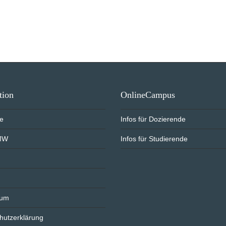
tion
OnlineCampus
te
Infos für Dozierende
MW
Infos für Studierende
sum
hutzerklärung