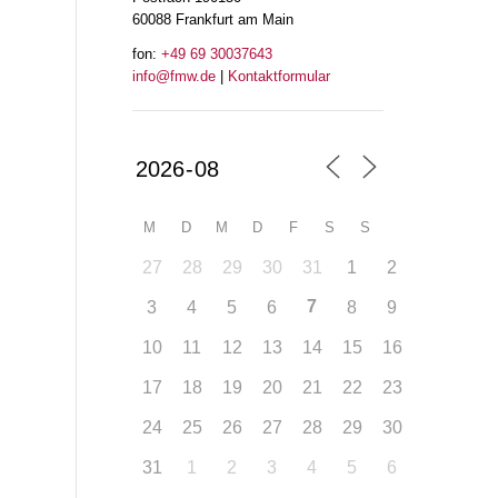
60088 Frankfurt am Main
fon:
+49 69 30037643
info@fmw.de
|
Kontaktformular
M
D
M
D
F
S
S
27
28
29
30
31
1
2
7
3
4
5
6
8
9
10
11
12
13
14
15
16
17
18
19
20
21
22
23
24
25
26
27
28
29
30
31
1
2
3
4
5
6