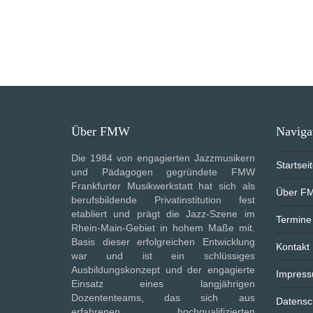
Über FMW
Naviga
Die 1984 von engagierten Jazzmusikern
Startsei
und Pädagogen gegründete FMW
Frankfurter Musikwerkstatt hat sich als
Über F
berufsbildende Privatinstitution fest
etabliert und prägt die Jazz-Szene im
Termine
Rhein-Main-Gebiet in hohem Maße mit.
Basis dieser erfolgreichen Entwicklung
Kontakt
war und ist ein schlüssiges
Ausbildungskonzept und der engagierte
Impres
Einsatz eines langjährigen
Dozententeams, das sich aus
Datensc
erfahrenen, hochqualifizierten