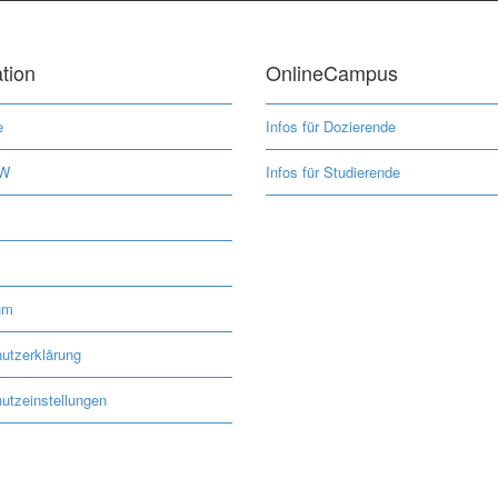
tion
OnlineCampus
e
Infos für Dozierende
MW
Infos für Studierende
um
utzerklärung
utzeinstellungen