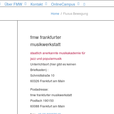
Über FMW
Kontakt
OnlineCampus
Home
Fluxus Bewegung
fmw frankfurter
musikwerkstatt
staatlich anerkannte musikakademie für
jazz und popularmusik
Unterrichtsort (hier gibt es keinen
Briefkasten) :
Schmidtstraße 10
60326 Frankfurt am Main
Postadresse:
fmw frankfurter musikwerkstatt
Postfach 190150
60088 Frankfurt am Main