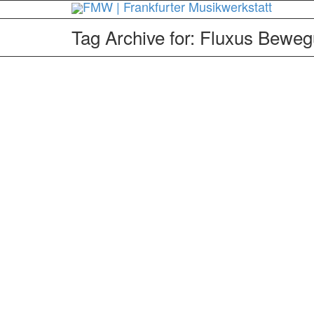
Tag Archive for: Fluxus Bewe
JazzMob
29. April 2015
Am Montag, d
Hauptbahnho
0
likes