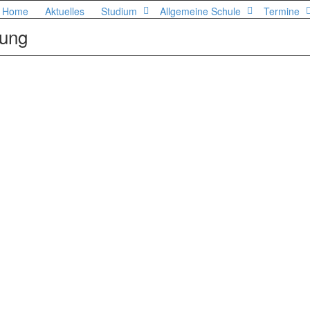
Home
Aktuelles
Studium
Allgemeine Schule
Termine
gung
: Hessen jammt im Frankfurter Hauptbahnhof
en 11. Mai 2015 trifft sich um 11:30 Uhr die hessische Jazzszene am Frankfurter
f zu einem JazzMob. Der Hessische Rundfunk...
Read more