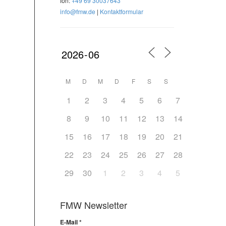
fon:
+49 69 30037643
info@fmw.de
|
Kontaktformular
M
D
M
D
F
S
S
1
2
3
4
5
6
7
8
9
10
11
12
13
14
15
16
17
18
19
20
21
22
23
24
25
26
27
28
29
30
1
2
3
4
5
FMW Newsletter
E-Mail
*