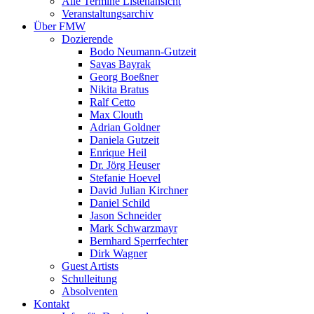
Alle Termine Listenansicht
Veranstaltungsarchiv
Über FMW
Dozierende
Bodo Neumann-Gutzeit
Savas Bayrak
Georg Boeßner
Nikita Bratus
Ralf Cetto
Max Clouth
Adrian Goldner
Daniela Gutzeit
Enrique Heil
Dr. Jörg Heuser
Stefanie Hoevel
David Julian Kirchner
Daniel Schild
Jason Schneider
Mark Schwarzmayr
Bernhard Sperrfechter
Dirk Wagner
Guest Artists
Schulleitung
Absolventen
Kontakt