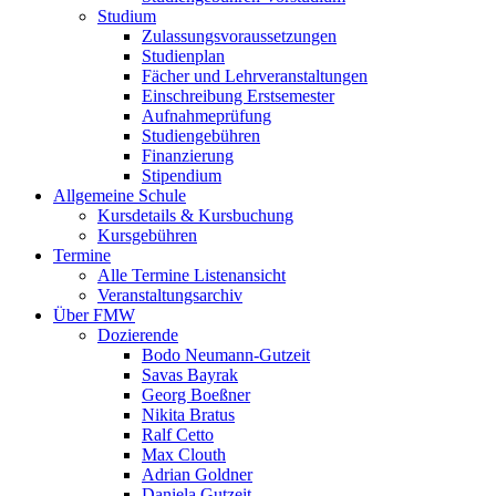
Studium
Zulassungsvoraussetzungen
Studienplan
Fächer und Lehrveranstaltungen
Einschreibung Erstsemester
Aufnahmeprüfung
Studiengebühren
Finanzierung
Stipendium
Allgemeine Schule
Kursdetails & Kursbuchung
Kursgebühren
Termine
Alle Termine Listenansicht
Veranstaltungsarchiv
Über FMW
Dozierende
Bodo Neumann-Gutzeit
Savas Bayrak
Georg Boeßner
Nikita Bratus
Ralf Cetto
Max Clouth
Adrian Goldner
Daniela Gutzeit