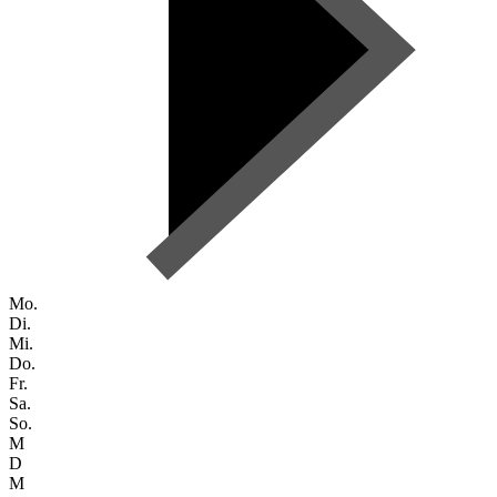
Mo.
Di.
Mi.
Do.
Fr.
Sa.
So.
M
D
M