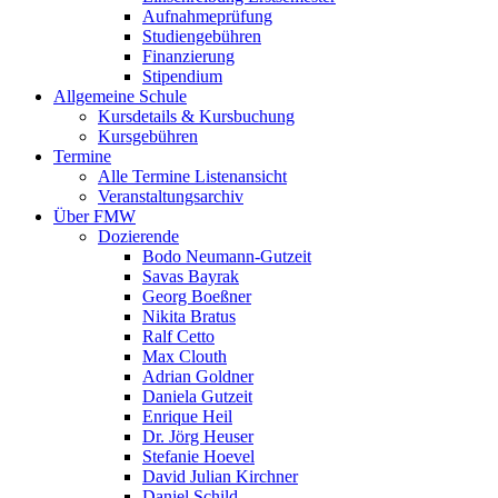
Aufnahmeprüfung
Studiengebühren
Finanzierung
Stipendium
Allgemeine Schule
Kursdetails & Kursbuchung
Kursgebühren
Termine
Alle Termine Listenansicht
Veranstaltungsarchiv
Über FMW
Dozierende
Bodo Neumann-Gutzeit
Savas Bayrak
Georg Boeßner
Nikita Bratus
Ralf Cetto
Max Clouth
Adrian Goldner
Daniela Gutzeit
Enrique Heil
Dr. Jörg Heuser
Stefanie Hoevel
David Julian Kirchner
Daniel Schild