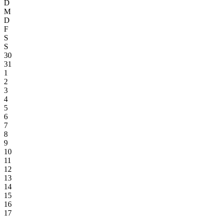
D
M
D
F
S
S
30
31
1
2
3
4
5
6
7
8
9
10
11
12
13
14
15
16
17