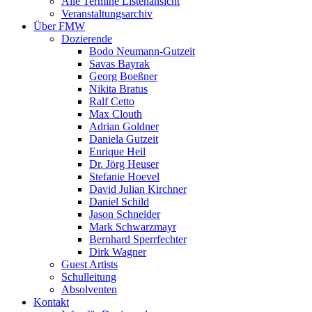
Alle Termine Listenansicht
Veranstaltungsarchiv
Über FMW
Dozierende
Bodo Neumann-Gutzeit
Savas Bayrak
Georg Boeßner
Nikita Bratus
Ralf Cetto
Max Clouth
Adrian Goldner
Daniela Gutzeit
Enrique Heil
Dr. Jörg Heuser
Stefanie Hoevel
David Julian Kirchner
Daniel Schild
Jason Schneider
Mark Schwarzmayr
Bernhard Sperrfechter
Dirk Wagner
Guest Artists
Schulleitung
Absolventen
Kontakt