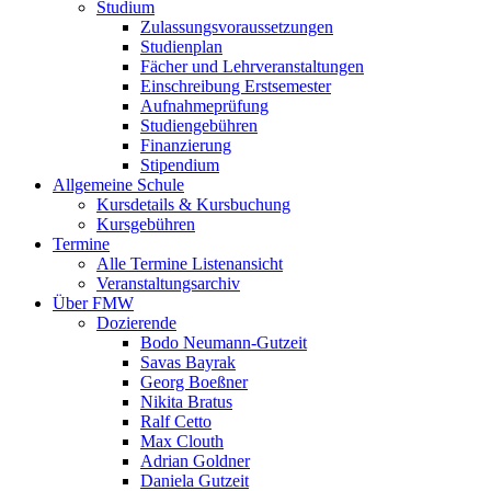
Studium
Zulassungsvoraussetzungen
Studienplan
Fächer und Lehrveranstaltungen
Einschreibung Erstsemester
Aufnahmeprüfung
Studiengebühren
Finanzierung
Stipendium
Allgemeine Schule
Kursdetails & Kursbuchung
Kursgebühren
Termine
Alle Termine Listenansicht
Veranstaltungsarchiv
Über FMW
Dozierende
Bodo Neumann-Gutzeit
Savas Bayrak
Georg Boeßner
Nikita Bratus
Ralf Cetto
Max Clouth
Adrian Goldner
Daniela Gutzeit