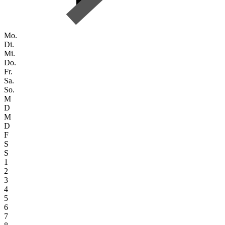
Mo.
Di.
Mi.
Do.
Fr.
Sa.
So.
M
D
M
D
F
S
S
1
2
3
4
5
6
7