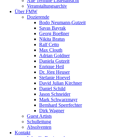
Alle Termine Listenansicht
Veranstaltungsarchiv
Über FMW
Dozierende
Bodo Neumann-Gutzeit
Savas Bayrak
Georg Boeßner
Nikita Bratus
Ralf Cetto
Max Clouth
Adrian Goldner
Daniela Gutzeit
Enrique Heil
Dr. Jörg Heuser
Stefanie Hoevel
David Julian Kirchner
Daniel Schild
Jason Schneider
Mark Schwarzmayr
Bernhard Sperrfechter
Dirk Wagner
Guest Artists
Schulleitung
Absolventen
Kontakt