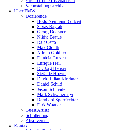
Alle Termine Listenansicht
Veranstaltungsarchiv
Über FMW
Dozierende
Bodo Neumann-Gutzeit
Savas Bayrak
Georg Boeßner
Nikita Bratus
Ralf Cetto
Max Clouth
Adrian Goldner
Daniela Gutzeit
Enrique Heil
Dr. Jörg Heuser
Stefanie Hoevel
David Julian Kirchner
Daniel Schild
Jason Schneider
Mark Schwarzmayr
Bernhard Sperrfechter
Dirk Wagner
Guest Artists
Schulleitung
Absolventen
Kontakt