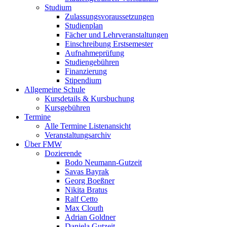
Studium
Zulassungsvoraussetzungen
Studienplan
Fächer und Lehrveranstaltungen
Einschreibung Erstsemester
Aufnahmeprüfung
Studiengebühren
Finanzierung
Stipendium
Allgemeine Schule
Kursdetails & Kursbuchung
Kursgebühren
Termine
Alle Termine Listenansicht
Veranstaltungsarchiv
Über FMW
Dozierende
Bodo Neumann-Gutzeit
Savas Bayrak
Georg Boeßner
Nikita Bratus
Ralf Cetto
Max Clouth
Adrian Goldner
Daniela Gutzeit