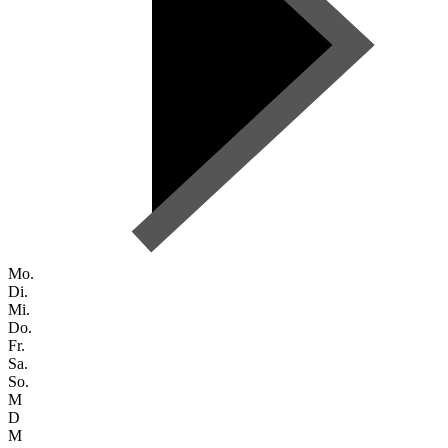
Mo.
Di.
Mi.
Do.
Fr.
Sa.
So.
M
D
M