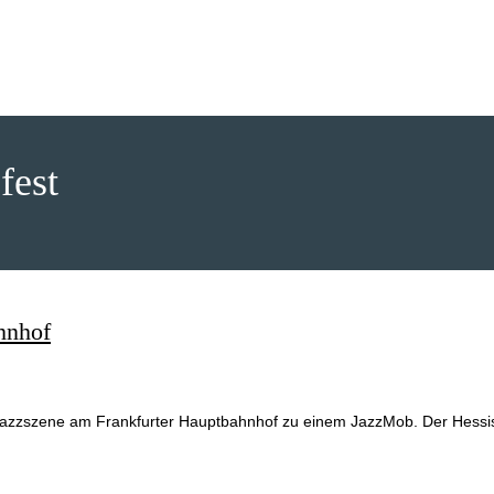
fest
hnhof
e Jazzszene am Frankfurter Hauptbahnhof zu einem JazzMob. Der Hessi