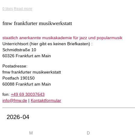
0
likes
Read more
fmw frankfurter musikwerkstatt
staatlich anerkannte musikakademie für jazz und popularmusik
Unterrichtsort (hier gibt es keinen Briefkasten) :
Schmidtstraße 10
60326 Frankfurt am Main
Postadresse:
fmw frankfurter musikwerkstatt
Postfach 190150
60088 Frankfurt am Main
fon:
+49 69 30037643
info@fmw.de
|
Kontaktformular
M
D