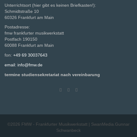
Unterrichtsort (hier gibt es keinen Briefkasten!):
Schmidtstraße 10
60326 Frankfurt am Main
Postadresse:
fmw frankfurter musikwerkstatt
Postfach 190150
60088 Frankfurt am Main
fon:
+49 69 30037643
email: info@fmw.de
termine studiensekretariat nach vereinbarung
©2026
FMW - Frankfurter Musikwerkstatt
|
SwanMedia.Gunnar
Schwanbeck