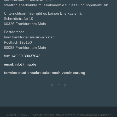
staatlich anerkannte musikakademie für jazz und popularmusik
Unterrichtsort (hier gibt es keinen Briefkasten!):
Schmidtstraße 10
60326 Frankfurt am Main
Postadresse:
fmw frankfurter musikwerkstatt
Postfach 190150
60088 Frankfurt am Main
fon:
+49 69 30037643
email: info@fmw.de
termine studiensekretariat nach vereinbarung
©2026
FMW - Frankfurter Musikwerkstatt
|
SwanMedia.Gunnar