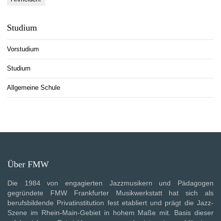
Studium
Vorstudium
Studium
Allgemeine Schule
Über FMW
Die 1984 von engagierten Jazzmusikern und Pädagogen
gegründete FMW Frankfurter Musikwerkstatt hat sich als
berufsbildende Privatinstitution fest etabliert und prägt die Jazz-
Szene im Rhein-Main-Gebiet in hohem Maße mit. Basis dieser