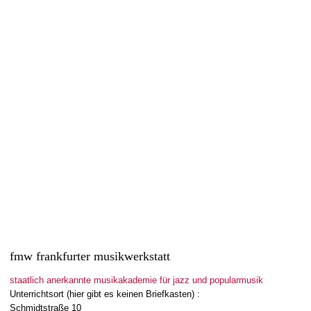
Neue Reihe “FMW IN CONCERT”
27. Januar 2018
In diesem Jahr startet die FMW Frankfurter Musikwerkstatt eine
neue Konzertreihe. Der Arbeitstitel “Jazzbegegnungen” soll
Programm sein, in der...
Read more
2
likes
fmw frankfurter musikwerkstatt
staatlich anerkannte musikakademie für jazz und popularmusik
Unterrichtsort (hier gibt es keinen Briefkasten) :
Schmidtstraße 10