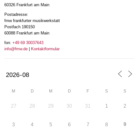
60326 Frankfurt am Main
Postadresse:
fmw frankfurter musikwerkstatt
Postfach 190150
60088 Frankfurt am Main
fon:
+49 69 30037643
info@fmw.de
|
Kontaktformular
M
D
M
D
F
S
S
27
28
29
30
31
1
2
9
3
4
5
6
7
8