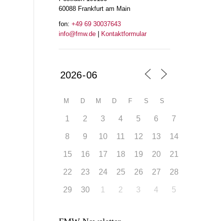
60088 Frankfurt am Main
fon:
+49 69 30037643
info@fmw.de
|
Kontaktformular
M
D
M
D
F
S
S
1
2
3
4
5
6
7
8
9
10
11
12
13
14
15
16
17
18
19
20
21
22
23
24
25
26
27
28
29
30
1
2
3
4
5