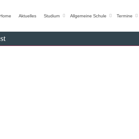
Home
Aktuelles
Studium
Allgemeine Schule
Termine
st
 Semesterabschlusskonzert WS 15/16
017
s einen Zusammenschnitt vom Semesterabschlusskonzert. Die Vernetzung der
eren Jazzausbildern in Frankfurt und Rhein-Main trägt...
Read more