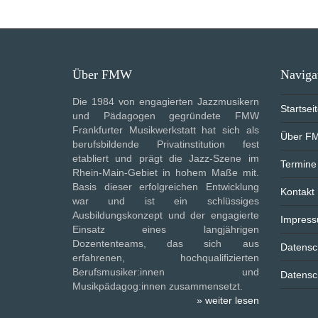
Über FMW
Naviga
Die 1984 von engagierten Jazzmusikern
Startsei
und Pädagogen gegründete FMW
Frankfurter Musikwerkstatt hat sich als
Über F
berufsbildende Privatinstitution fest
etabliert und prägt die Jazz-Szene im
Termine
Rhein-Main-Gebiet in hohem Maße mit.
Basis dieser erfolgreichen Entwicklung
Kontakt
war und ist ein schlüssiges
Ausbildungskonzept und der engagierte
Impres
Einsatz eines langjährigen
Dozententeams, das sich aus
Datensc
erfahrenen, hochqualifizierten
Berufsmusiker:innen und
Datensc
Musikpädagog:innen zusammensetzt.
» weiter lesen