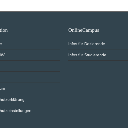
tion
OnlineCampus
te
Infos für Dozierende
MW
Infos für Studierende
sum
hutzerklärung
hutzeinstellungen