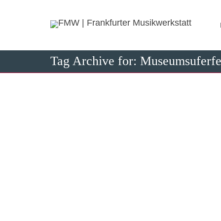
Tag Archive for: Museumsuferfe
Bericht
20. Januar 2
Hier gibt e
FMW mit and
1
like