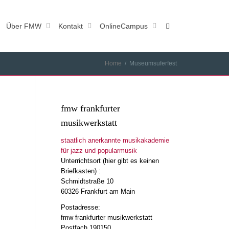
Über FMW
Kontakt
OnlineCampus
Home
Museumsuferfest
fmw frankfurter
musikwerkstatt
staatlich anerkannte musikakademie
für jazz und popularmusik
Unterrichtsort (hier gibt es keinen
Briefkasten) :
Schmidtstraße 10
60326 Frankfurt am Main
Postadresse:
fmw frankfurter musikwerkstatt
Postfach 190150