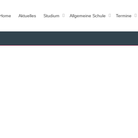
Home
Aktuelles
Studium
Allgemeine Schule
Termine
ahrgang Studium/Vorstudium
r 2017
kfurter Musikwerkstatt starten die Veranstaltungen des Wintersemesters am 16.
 9 wunderbaren neuen Musikerinnen und Musikern in Vorstudium...
Read more