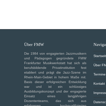
Über FMW
Naviga
Die 1984 von engagierten Jazzmusikern
Startsei
und Pädagogen gegründete FMW
Frankfurter Musikwerkstatt hat sich als
Über F
berufsbildende Privatinstitution fest
etabliert und prägt die Jazz-Szene im
Termine
Rhein-Main-Gebiet in hohem Maße mit.
Basis dieser erfolgreichen Entwicklung
Kontakt
war und ist ein schlüssiges
Ausbildungskonzept und der engagierte
Impres
Einsatz eines langjährigen
Dozententeams, das sich aus
Datensc
erfahrenen, hochqualifizierten