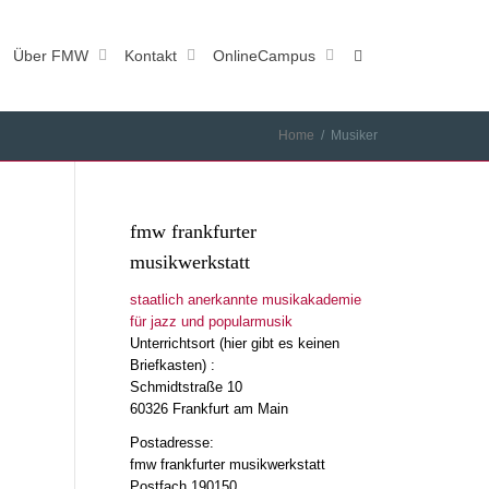
Über FMW
Kontakt
OnlineCampus
Home
Musiker
fmw frankfurter
musikwerkstatt
staatlich anerkannte musikakademie
für jazz und popularmusik
Unterrichtsort (hier gibt es keinen
Briefkasten) :
Schmidtstraße 10
60326 Frankfurt am Main
Postadresse:
fmw frankfurter musikwerkstatt
Postfach 190150