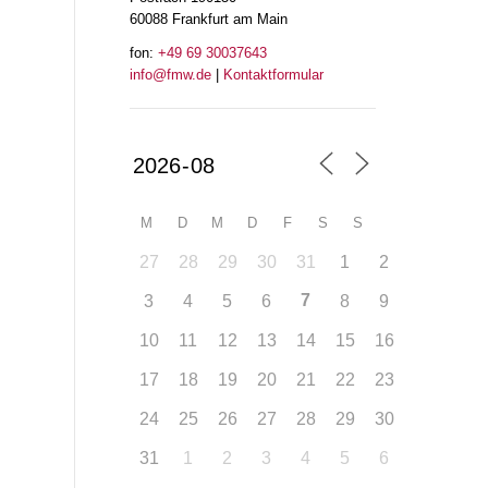
60088 Frankfurt am Main
fon:
+49 69 30037643
info@fmw.de
|
Kontaktformular
M
D
M
D
F
S
S
27
28
29
30
31
1
2
7
3
4
5
6
8
9
10
11
12
13
14
15
16
17
18
19
20
21
22
23
24
25
26
27
28
29
30
31
1
2
3
4
5
6