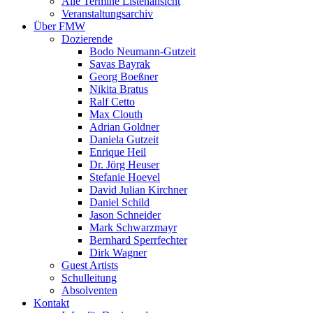
Alle Termine Listenansicht
Veranstaltungsarchiv
Über FMW
Dozierende
Bodo Neumann-Gutzeit
Savas Bayrak
Georg Boeßner
Nikita Bratus
Ralf Cetto
Max Clouth
Adrian Goldner
Daniela Gutzeit
Enrique Heil
Dr. Jörg Heuser
Stefanie Hoevel
David Julian Kirchner
Daniel Schild
Jason Schneider
Mark Schwarzmayr
Bernhard Sperrfechter
Dirk Wagner
Guest Artists
Schulleitung
Absolventen
Kontakt