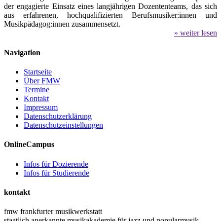
der engagierte Einsatz eines langjährigen Dozententeams, das sich
aus erfahrenen, hochqualifizierten Berufsmusiker:innen und
Musikpädagog:innen zusammensetzt.
» weiter lesen
Navigation
Startseite
Über FMW
Termine
Kontakt
Impressum
Datenschutzerklärung
Datenschutzeinstellungen
OnlineCampus
Infos für Dozierende
Infos für Studierende
kontakt
fmw frankfurter musikwerkstatt
staatlich anerkannte musikakademie für jazz und popularmusik