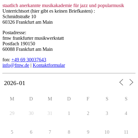
staatlich anerkannte musikakademie für jazz und popularmusik
Unterrichtsort (hier gibt es keinen Briefkasten) :
Schmidtstraße 10
60326 Frankfurt am Main
Postadresse:
fmw frankfurter musikwerkstatt
Postfach 190150
60088 Frankfurt am Main
fon:
+49 69 30037643
info@fmw.de
|
Kontaktformular
M
D
M
D
F
S
S
29
30
31
1
2
3
4
5
6
7
8
9
10
11