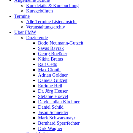
Allgemeine Schule
Kursdetails & Kursbuchung
Kursgebühren
Termine
Alle Termine Listenansicht
Veranstaltungsarchiv
Über FMW
Dozierende
Bodo Neumann-Gutzeit
Savas Bayrak
Georg Boeßner
Nikita Bratus
Ralf Cetto
Max Clouth
Adrian Goldner
Daniela Gutzeit
Enrique Heil
Dr. Jörg Heuser
Stefanie Hoevel
David Julian Kirchner
Daniel Schild
Jason Schneider
Mark Schwarzmayr
Bernhard Sperrfechter
Dirk Wagner