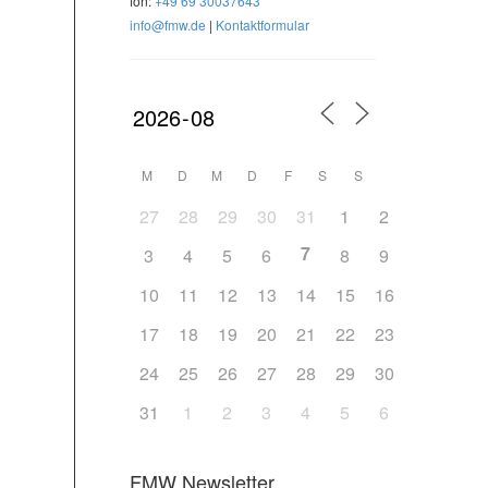
fon:
+49 69 30037643
info@fmw.de
|
Kontaktformular
M
D
M
D
F
S
S
27
28
29
30
31
1
2
7
3
4
5
6
8
9
10
11
12
13
14
15
16
17
18
19
20
21
22
23
24
25
26
27
28
29
30
31
1
2
3
4
5
6
FMW Newsletter