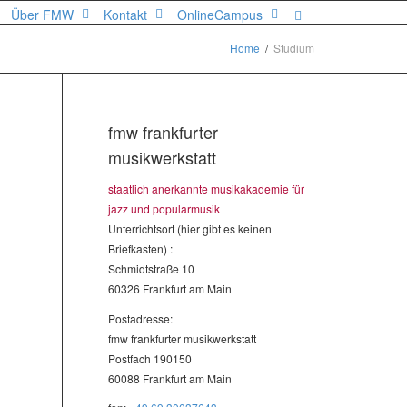
Über FMW
Kontakt
OnlineCampus
Home
Studium
fmw frankfurter
musikwerkstatt
staatlich anerkannte musikakademie für
jazz und popularmusik
Unterrichtsort (hier gibt es keinen
Briefkasten) :
Schmidtstraße 10
60326 Frankfurt am Main
Postadresse:
fmw frankfurter musikwerkstatt
Postfach 190150
60088 Frankfurt am Main