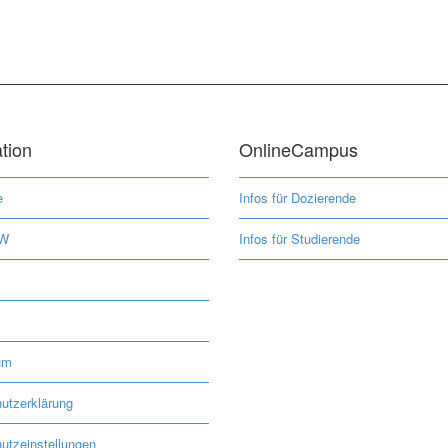
tion
OnlineCampus
e
Infos für Dozierende
MW
Infos für Studierende
um
utzerklärung
utzeinstellungen