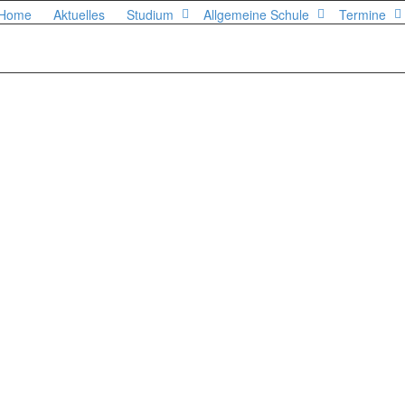
Home
Aktuelles
Studium
Allgemeine Schule
Termine
Concert geht in die zweite Runde
2018
Jahr geht es weiter mit den "Jazzbegegnungen" in der Halle B.05 in der Edisonstraße:
 zwischen Musikern...
Read more
 Concert #3 Update
18