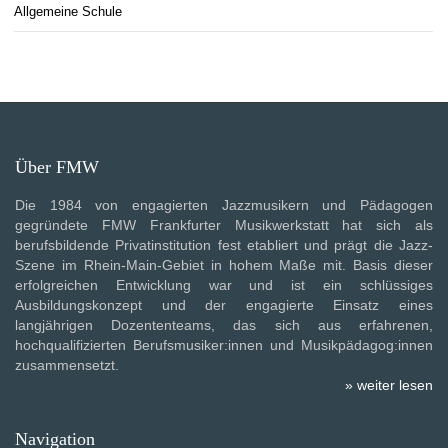
Allgemeine Schule
Über FMW
Die 1984 von engagierten Jazzmusikern und Pädagogen
gegründete FMW Frankfurter Musikwerkstatt hat sich als
berufsbildende Privatinstitution fest etabliert und prägt die Jazz-
Szene im Rhein-Main-Gebiet in hohem Maße mit. Basis dieser
erfolgreichen Entwicklung war und ist ein schlüssiges
Ausbildungskonzept und der engagierte Einsatz eines
langjährigen Dozententeams, das sich aus erfahrenen,
hochqualifizierten Berufsmusiker:innen und Musikpädagog:innen
zusammensetzt.
» weiter lesen
Navigation