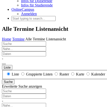
Infos für Dozierende
Infos für Studierende
OnlineCampus
Anmelden
Alle Termine Listenansicht
Home
Termine
Alle Termine Listenansicht
Suche
Nahe...
Daten
-
Liste
Anzeigetyp
Liste
Gruppierte Listen
Raster
Karte
Kalender
für
Suche
Suchergebnisse
Erweiterte Suche anzeigen
Suche
Daten
-
Nahe...