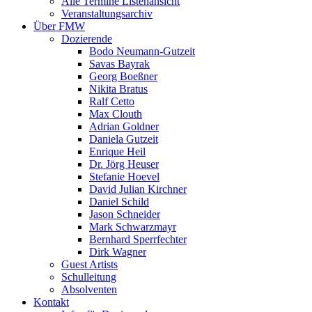
Alle Termine Listenansicht
Veranstaltungsarchiv
Über FMW
Dozierende
Bodo Neumann-Gutzeit
Savas Bayrak
Georg Boeßner
Nikita Bratus
Ralf Cetto
Max Clouth
Adrian Goldner
Daniela Gutzeit
Enrique Heil
Dr. Jörg Heuser
Stefanie Hoevel
David Julian Kirchner
Daniel Schild
Jason Schneider
Mark Schwarzmayr
Bernhard Sperrfechter
Dirk Wagner
Guest Artists
Schulleitung
Absolventen
Kontakt