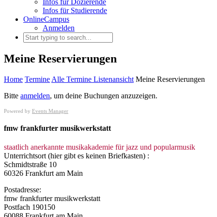
Infos für Dozierende
Infos für Studierende
OnlineCampus
Anmelden
Meine Reservierungen
Home
Termine
Alle Termine Listenansicht
Meine Reservierungen
Bitte
anmelden
, um deine Buchungen anzuzeigen.
Powered by
Events Manager
fmw frankfurter musikwerkstatt
staatlich anerkannte musikakademie für jazz und popularmusik
Unterrichtsort (hier gibt es keinen Briefkasten) :
Schmidtstraße 10
60326 Frankfurt am Main
Postadresse:
fmw frankfurter musikwerkstatt
Postfach 190150
60088 Frankfurt am Main