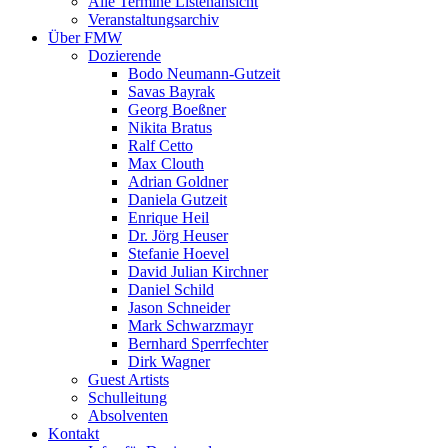
Alle Termine Listenansicht
Veranstaltungsarchiv
Über FMW
Dozierende
Bodo Neumann-Gutzeit
Savas Bayrak
Georg Boeßner
Nikita Bratus
Ralf Cetto
Max Clouth
Adrian Goldner
Daniela Gutzeit
Enrique Heil
Dr. Jörg Heuser
Stefanie Hoevel
David Julian Kirchner
Daniel Schild
Jason Schneider
Mark Schwarzmayr
Bernhard Sperrfechter
Dirk Wagner
Guest Artists
Schulleitung
Absolventen
Kontakt