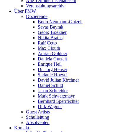
Alle Termine Listenansicht
Veranstaltungsarchiv
Über FMW
Dozierende
Bodo Neumann-Gutzeit
Savas Bayrak
Georg Boeßner
Nikita Bratus
Ralf Cetto
Max Clouth
Adrian Goldner
Daniela Gutzeit
Enrique Heil
Dr. Jörg Heuser
Stefanie Hoevel
David Julian Kirchner
Daniel Schild
Jason Schneider
Mark Schwarzmayr
Bernhard Sperrfechter
Dirk Wagner
Guest Artists
Schulleitung
Absolventen
Kontakt