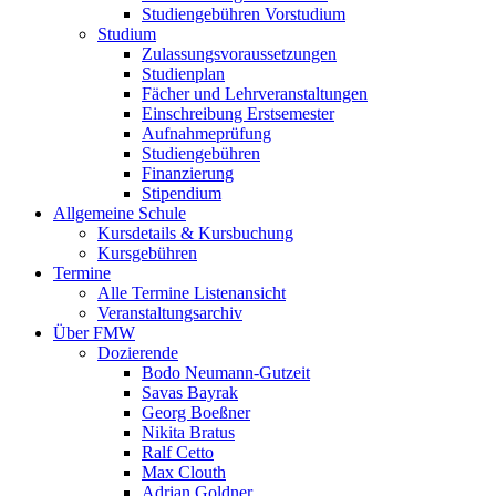
Studiengebühren Vorstudium
Studium
Zulassungsvoraussetzungen
Studienplan
Fächer und Lehrveranstaltungen
Einschreibung Erstsemester
Aufnahmeprüfung
Studiengebühren
Finanzierung
Stipendium
Allgemeine Schule
Kursdetails & Kursbuchung
Kursgebühren
Termine
Alle Termine Listenansicht
Veranstaltungsarchiv
Über FMW
Dozierende
Bodo Neumann-Gutzeit
Savas Bayrak
Georg Boeßner
Nikita Bratus
Ralf Cetto
Max Clouth
Adrian Goldner