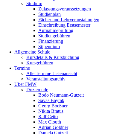
Studium
Zulassungsvoraussetzungen
Studienplan
Fächer und Lehrveranstaltungen
Einschreibung Erstsemester
Aufnahmeprüfung
Studiengebühren
Finanzierung
Stipendium
Allgemeine Schule
Kursdetails & Kursbuchung
Kursgebühren
Termine
Alle Termine Listenansicht
Veranstaltungsarchiv
Über FMW
Dozierende
Bodo Neumann-Gutzeit
Savas Bayrak
Georg Boeßner
Nikita Bratus
Ralf Cetto
Max Clouth
Adrian Goldner
Daniela Gutzeit