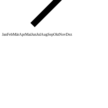
Jan
Feb
Mär
Apr
Mai
Jun
Jul
Aug
Sep
Okt
Nov
Dez