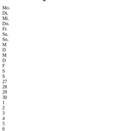
Mo.
Di.
Mi.
Do.
Fr.
Sa.
So.
M
D
M
D
F
S
S
27
28
29
30
1
2
3
4
5
6