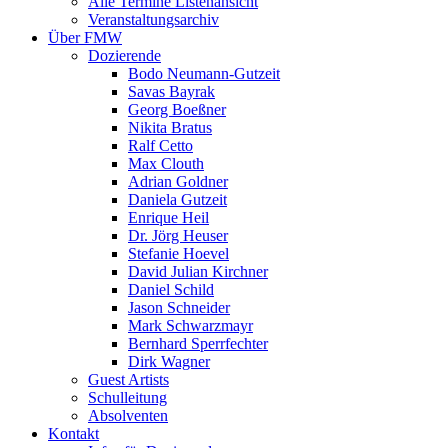
Alle Termine Listenansicht
Veranstaltungsarchiv
Über FMW
Dozierende
Bodo Neumann-Gutzeit
Savas Bayrak
Georg Boeßner
Nikita Bratus
Ralf Cetto
Max Clouth
Adrian Goldner
Daniela Gutzeit
Enrique Heil
Dr. Jörg Heuser
Stefanie Hoevel
David Julian Kirchner
Daniel Schild
Jason Schneider
Mark Schwarzmayr
Bernhard Sperrfechter
Dirk Wagner
Guest Artists
Schulleitung
Absolventen
Kontakt