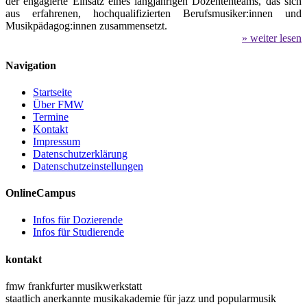
der engagierte Einsatz eines langjährigen Dozententeams, das sich
aus erfahrenen, hochqualifizierten Berufsmusiker:innen und
Musikpädagog:innen zusammensetzt.
» weiter lesen
Navigation
Startseite
Über FMW
Termine
Kontakt
Impressum
Datenschutzerklärung
Datenschutzeinstellungen
OnlineCampus
Infos für Dozierende
Infos für Studierende
kontakt
fmw frankfurter musikwerkstatt
staatlich anerkannte musikakademie für jazz und popularmusik