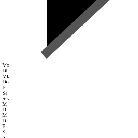
Mo.
Di.
Mi.
Do.
Fr.
Sa.
So.
M
D
M
D
F
S
S