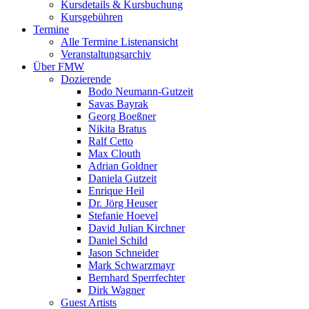
Kursdetails & Kursbuchung
Kursgebühren
Termine
Alle Termine Listenansicht
Veranstaltungsarchiv
Über FMW
Dozierende
Bodo Neumann-Gutzeit
Savas Bayrak
Georg Boeßner
Nikita Bratus
Ralf Cetto
Max Clouth
Adrian Goldner
Daniela Gutzeit
Enrique Heil
Dr. Jörg Heuser
Stefanie Hoevel
David Julian Kirchner
Daniel Schild
Jason Schneider
Mark Schwarzmayr
Bernhard Sperrfechter
Dirk Wagner
Guest Artists