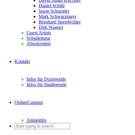
David Julian Kirchner
Daniel Schild
Jason Schneider
Mark Schwarzmayr
Bernhard Sperrfechter
Dirk Wagner
Guest Artists
Schulleitung
Absolventen
Kontakt
Infos für Dozierende
Infos für Studierende
OnlineCampus
Anmelden