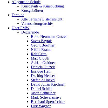
Allgemeine Schule
Kursdetails & Kursbuchung
Kursgebühren
Termine
Alle Termine Listenansicht
Veranstaltungsarchiv
Über FMW
Dozierende
Bodo Neumann-Gutzeit
Savas Bayrak
Georg Boeßner
Nikita Bratus
Ralf Cetto
Max Clouth
Adrian Goldner
Daniela Gutzeit
Enrique Heil
Dr. Jörg Heuser
Stefanie Hoevel
David Julian Kirchner
Daniel Schild
Jason Schneider
Mark Schwarzmayr
Bernhard Sperrfechter
Dirk Wagner