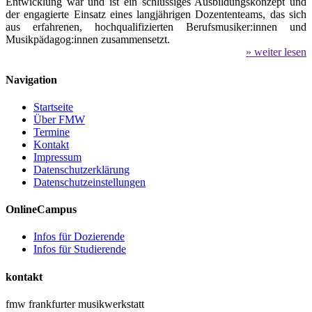
Entwicklung war und ist ein schlüssiges Ausbildungskonzept und
der engagierte Einsatz eines langjährigen Dozententeams, das sich
aus erfahrenen, hochqualifizierten Berufsmusiker:innen und
Musikpädagog:innen zusammensetzt.
» weiter lesen
Navigation
Startseite
Über FMW
Termine
Kontakt
Impressum
Datenschutzerklärung
Datenschutzeinstellungen
OnlineCampus
Infos für Dozierende
Infos für Studierende
kontakt
fmw frankfurter musikwerkstatt